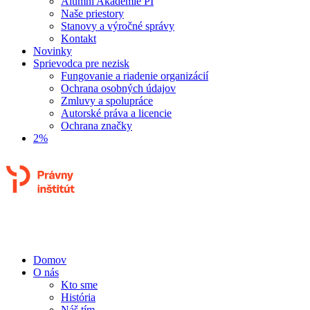
Alumni Akadémie PI
Naše priestory
Stanovy a výročné správy
Kontakt
Novinky
Sprievodca pre nezisk
Fungovanie a riadenie organizácií
Ochrana osobných údajov
Zmluvy a spolupráce
Autorské práva a licencie
Ochrana značky
2%
Domov
O nás
Kto sme
História
Náš tím