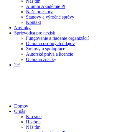
Náš tím
Alumni Akadémie PI
Naše priestory
Stanovy a výročné správy
Kontakt
Novinky
Sprievodca pre nezisk
Fungovanie a riadenie organizácií
Ochrana osobných údajov
Zmluvy a spolupráce
Autorské práva a licencie
Ochrana značky
2%
Domov
O nás
Kto sme
História
Náš tím