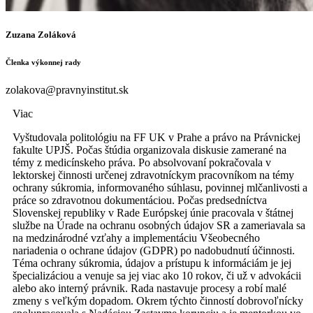
Zuzana Zoláková
Členka výkonnej rady
zolakova@pravnyinstitut.sk
Viac
Vyštudovala politológiu na FF UK v Prahe a právo na Právnickej
fakulte UPJŠ. Počas štúdia organizovala diskusie zamerané na
témy z medicínskeho práva. Po absolvovaní pokračovala v
lektorskej činnosti určenej zdravotníckym pracovníkom na témy
ochrany súkromia, informovaného súhlasu, povinnej mlčanlivosti a
práce so zdravotnou dokumentáciou. Počas predsedníctva
Slovenskej republiky v Rade Európskej únie pracovala v štátnej
službe na Úrade na ochranu osobných údajov SR a zameriavala sa
na medzinárodné vzťahy a implementáciu Všeobecného
nariadenia o ochrane údajov (GDPR) po nadobudnutí účinnosti.
Téma ochrany súkromia, údajov a prístupu k informáciám je jej
špecializáciou a venuje sa jej viac ako 10 rokov, či už v advokácii
alebo ako interný právnik. Rada nastavuje procesy a robí malé
zmeny s veľkým dopadom. Okrem týchto činností dobrovoľnícky