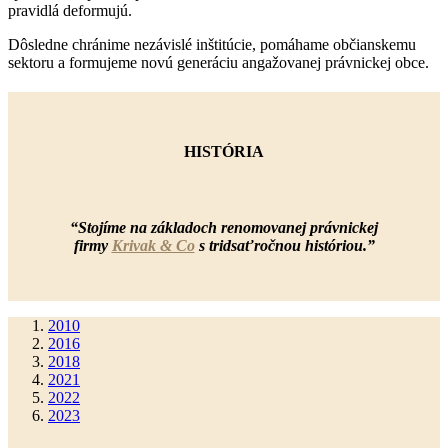
pravidlá deformujú.
Dôsledne chránime nezávislé inštitúcie, pomáhame občianskemu
sektoru a formujeme novú generáciu angažovanej právnickej obce.
HISTÓRIA
“Stojíme na základoch renomovanej právnickej
firmy
Krivak & Co
s tridsaťročnou históriou.”
2010
2016
2018
2021
2022
2023