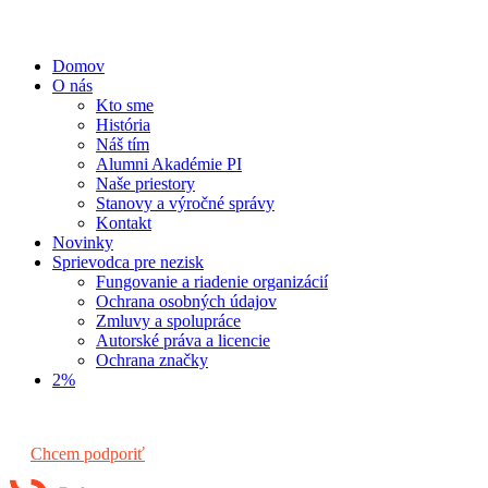
Domov
O nás
Kto sme
História
Náš tím
Alumni Akadémie PI
Naše priestory
Stanovy a výročné správy
Kontakt
Novinky
Sprievodca pre nezisk
Fungovanie a riadenie organizácií
Ochrana osobných údajov
Zmluvy a spolupráce
Autorské práva a licencie
Ochrana značky
2%
Chcem podporiť