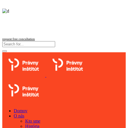
Follow us
request free concultation
Domov
O nás
Kto sme
História