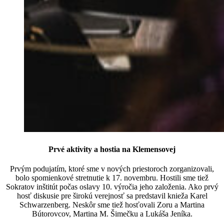
Prvé aktivity a hostia na Klemensovej
Prvým podujatím, ktoré sme v nových priestoroch zorganizovali,
bolo spomienkové stretnutie k 17. novembru. Hostili sme tiež
Sokratov inštitút počas oslavy 10. výročia jeho založenia. Ako prvý
hosť diskusie pre širokú verejnosť sa predstavil knieža Karel
Schwarzenberg. Neskôr sme tiež hosťovali Zoru a Martina
Bútorovcov, Martina M. Šimečku a Lukáša Jeníka.