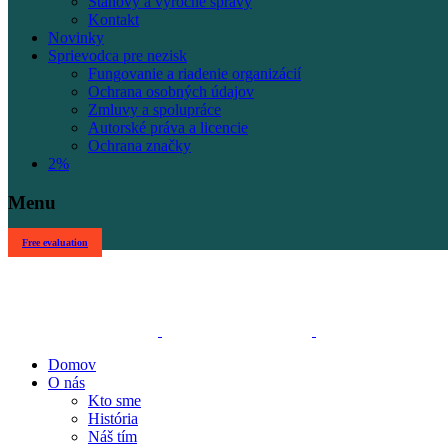
Stanovy a výročné správy
Kontakt
Novinky
Sprievodca pre nezisk
Fungovanie a riadenie organizácií
Ochrana osobných údajov
Zmluvy a spolupráce
Autorské práva a licencie
Ochrana značky
2%
Menu
Free evaluation
Domov
O nás
Kto sme
História
Náš tím