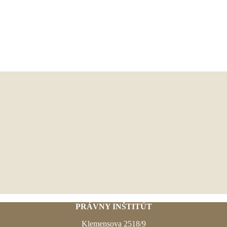
PRÁVNY INŠTITÚT
Klemensova 2518/9