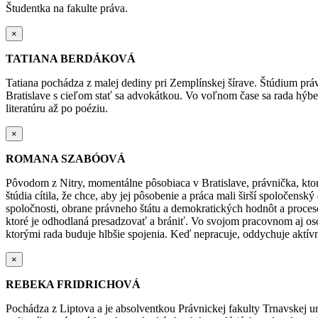
Študentka na fakulte práva.
×
TATIANA BERDÁKOVÁ
Tatiana pochádza z malej dediny pri Zemplínskej šírave. Štúdium prá
Bratislave s cieľom stať sa
advokátkou
. Vo voľnom čase sa rada hýbe –
literatúru až po poéziu.
×
ROMANA SZABÓOVÁ
Pôvodom z Nitry, momentálne pôsobiaca v Bratislave, právnička, ktorá
štúdia cítila, že chce, aby jej pôsobenie a práca mali širší spoločen
spoločnosti, obrane právneho štátu a demokratických hodnôt a proceso
ktoré je odhodlaná presadzovať a brániť.
Vo svojom pracovnom aj osob
ktorými rada buduje hlbšie spojenia.
Keď nepracuje, oddychuje aktívn
×
REBEKA FRIDRICHOVÁ
Pochádza z Liptova a je absolventkou Právnickej fakulty Trnavskej un