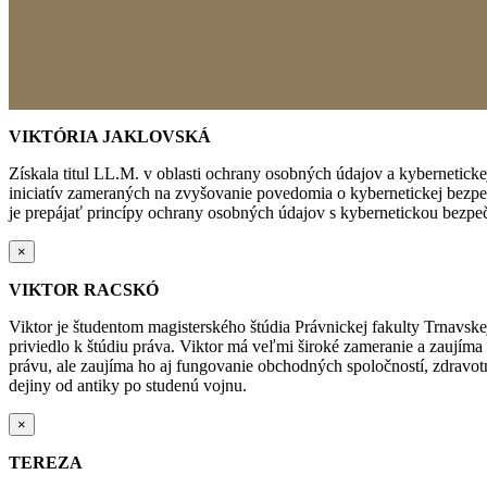
VIKTÓRIA JAKLOVSKÁ
Získala titul LL.M. v oblasti ochrany osobných údajov a kybernetick
iniciatív zameraných na zvyšovanie povedomia o kybernetickej bezp
je prepájať princípy ochrany osobných údajov s kybernetickou bezpeč
×
VIKTOR RACSKÓ
Viktor je študentom magisterského štúdia Právnickej fakulty Trnavske
priviedlo k štúdiu práva. Viktor má veľmi široké zameranie a zaují
právu, ale zaujíma ho aj fungovanie obchodných spoločností, zdravot
dejiny od antiky po studenú vojnu.
×
TEREZA