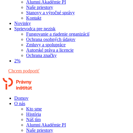
Alumni Akadémie PI
Naše priestory
Stanovy a výročné správy
Kontakt
Novinky
Sprievodca pre nezisk
Fungovanie a riadenie organizácií
Ochrana osobných údajov
Zmluvy a spolupráce
Autorské práva a licencie
Ochrana značky
2%
Chcem podporiť
Domov
O nás
Kto sme
História
Náš tím
Alumni Akadémie PI
Naše priestory