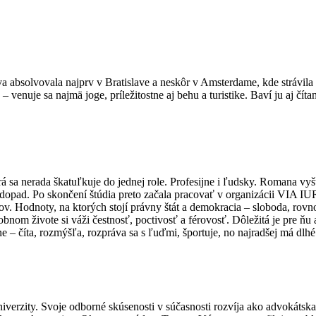
va absolvovala najprv v Bratislave a neskôr v Amsterdame, kde strávil
 venuje sa najmä joge, príležitostne aj behu a turistike. Baví ju aj čít
 sa nerada škatuľkuje do jednej role. Profesijne i ľudsky. Romana vyš
ský dopad. Po skončení štúdia preto začala pracovať v organizácii VIA 
v. Hodnoty, na ktorých stojí právny štát a demokracia – sloboda, rovn
nom živote si váži čestnosť, poctivosť a férovosť. Dôležitá je pre ňu 
e – číta, rozmýšľa, rozpráva sa s ľuďmi, športuje, no najradšej má d
iverzity. Svoje odborné skúsenosti v súčasnosti rozvíja ako advokátsk