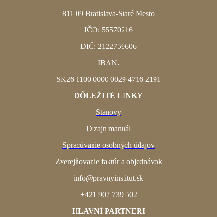
811 09
Bratislava-Staré Mesto
IČO: 55570216
DIČ: 2122759606
IBAN:
SK26 1100 0000 0029 4716 2191
DÔLEŽITÉ LINKY
Stanovy
Dizajn manuál
Spracúvanie osobných údajov
Zverejňovanie faktúr a objednávok
info@pravnyinstitut.sk
+421 907 739 502
HLAVNÍ PARTNERI