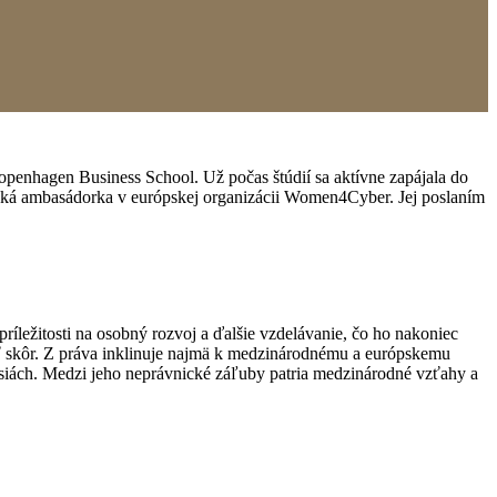
a Copenhagen Business School.
Už počas štúdií sa aktívne zapájala do
nská ambasádorka v európskej organizácii Women4Cyber. Jej poslaním
ríležitosti na osobný rozvoj a ďalšie vzdelávanie, čo ho nakoniec
ať skôr. Z práva inklinuje najmä k medzinárodnému a európskemu
esiách. Medzi jeho neprávnické záľuby patria medzinárodné vzťahy a