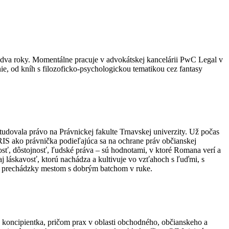
a dva roky. Momentálne pracuje v advokátskej kancelárii PwC Legal v
anie, od kníh s filozoficko-psychologickou tematikou cez fantasy
tudovala právo na Právnickej fakulte Trnavskej univerzity. Už počas
IURIS ako právnička podieľajúca sa na ochrane práv občianskej
osť, dôstojnosť, ľudské práva – sú hodnotami, v ktoré Romana verí a
aj láskavosť, ktorú nachádza a kultivuje vo vzťahoch s ľuďmi, s
lhé prechádzky mestom s dobrým batchom v ruke.
a koncipientka, pričom prax v oblasti obchodného, občianskeho a