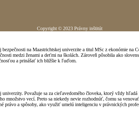
Copyright © 2023 Právny inštitút
ej bezpečnosti na Maastrichtskej univerzite a titul MSc z ekonómie n
ečnosti medzi ženami a deťmi na školách. Zároveň pôsobila ako slove
nosťou a prinášať ich bližšie k ľuďom.
j univerzity. Považuje sa za cieľavedomého človeka, ktorý vždy hľadá p
ma ho množstvo vecí. Preto sa niekedy nevie rozhodnúť, čomu sa venov
né právo a spôsoby, ako využiť umelú inteligenciu v právnických prof