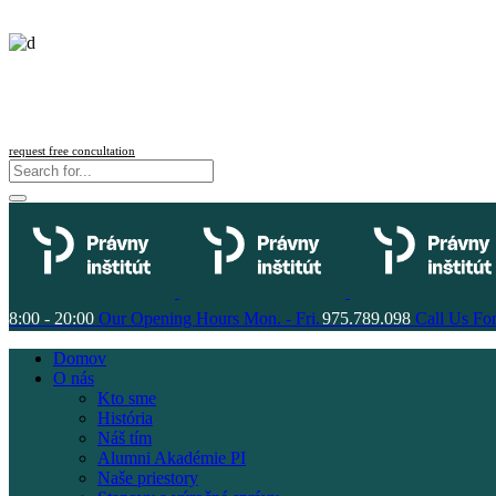
request free concultation
8:00 - 20:00
Our Opening Hours Mon. - Fri.
975.789.098
Call Us For
Domov
O nás
Kto sme
História
Náš tím
Alumni Akadémie PI
Naše priestory