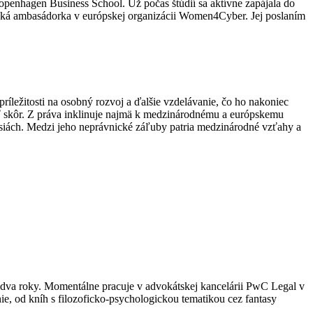
a Copenhagen Business School.
Už počas štúdií sa aktívne zapájala do
nská ambasádorka v európskej organizácii Women4Cyber. Jej poslaním
ríležitosti na osobný rozvoj a ďalšie vzdelávanie, čo ho nakoniec
ať skôr. Z práva inklinuje najmä k medzinárodnému a európskemu
esiách. Medzi jeho neprávnické záľuby patria medzinárodné vzťahy a
a dva roky. Momentálne pracuje v advokátskej kancelárii PwC Legal v
anie, od kníh s filozoficko-psychologickou tematikou cez fantasy