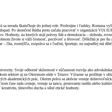
 sa nerada škatuľkuje do jednej role. Profesijne i ľudsky. Romana vyš
ský dopad. Po skončení štúdia preto začala pracovať v organizácii VIA 
v. Hodnoty, na ktorých stojí právny štát a demokracia – sloboda, rovn
nom živote si váži čestnosť, poctivosť a férovosť. Dôležitá je pre ňu 
e – číta, rozmýšľa, rozpráva sa s ľuďmi, športuje, no najradšej má d
iverzity. Svoje odborné skúsenosti v súčasnosti rozvíja ako advokátsk
kom sektore aj na Okresnom súde v Trnave. Výrazne sa profiluje v oblas
erých akademických prác. Okrem práva sa aktívne venuje dobrovoľníckej
nom čase rada cestuje, venuje sa tancu, pestovaniu rastlín alebo kult
kreativitu, tímového ducha a silné etické hodnoty.