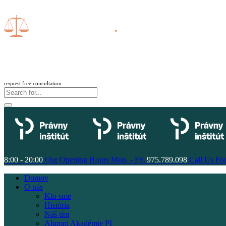
request free concultation
8:00 - 20:00
Our Opening Hours Mon. - Fri.
975.789.098
Call Us For
Domov
O nás
Kto sme
História
Náš tím
Alumni Akadémie PI