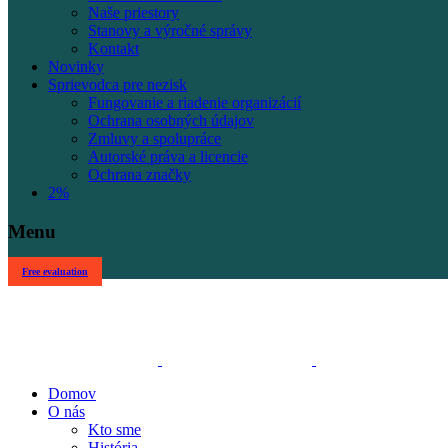
Naše priestory
Stanovy a výročné správy
Kontakt
Novinky
Sprievodca pre nezisk
Fungovanie a riadenie organizácií
Ochrana osobných údajov
Zmluvy a spolupráce
Autorské práva a licencie
Ochrana značky
2%
Menu
Free evaluation
Domov
O nás
Kto sme
História