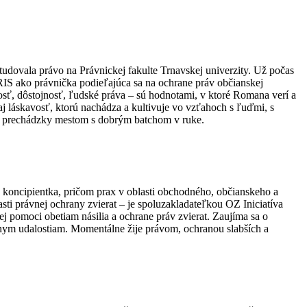
tudovala právo na Právnickej fakulte Trnavskej univerzity. Už počas
IURIS ako právnička podieľajúca sa na ochrane práv občianskej
osť, dôstojnosť, ľudské práva – sú hodnotami, v ktoré Romana verí a
aj láskavosť, ktorú nachádza a kultivuje vo vzťahoch s ľuďmi, s
lhé prechádzky mestom s dobrým batchom v ruke.
a koncipientka, pričom prax v oblasti obchodného, občianskeho a
ti právnej ochrany zvierat – je spoluzakladateľkou OZ Iniciatíva
 pomoci obetiam násilia a ochrane práv zvierat. Zaujíma sa o
úrnym udalostiam. Momentálne žije právom, ochranou slabších a