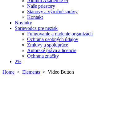
Alumni Akadémie PI
Naše priestory
Stanovy a výročné správy
Kontakt
Novinky
Sprievodca pre nezisk
Fungovanie a riadenie organizácií
Ochrana osobných údajov
Zmluvy a spolupráce
Autorské práva a licencie
Ochrana značky
2%
Home
>
Elements
>
Video Button