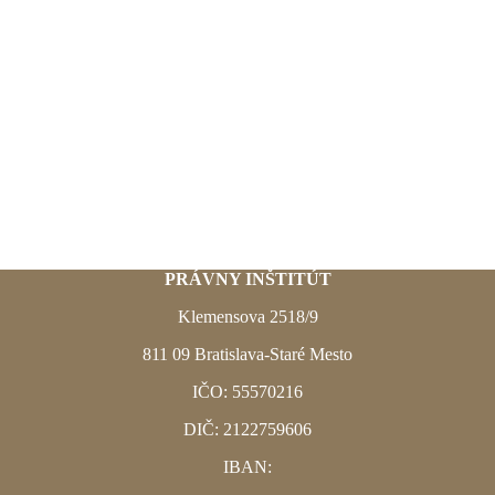
PRÁVNY INŠTITÚT
Klemensova 2518/9
811 09
Bratislava-Staré Mesto
IČO: 55570216
DIČ: 2122759606
IBAN: