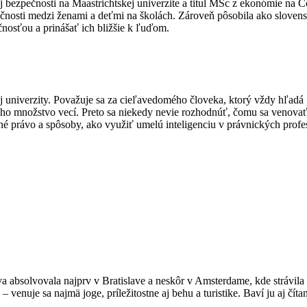
ej bezpečnosti na Maastrichtskej univerzite a titul MSc z ekonómie n
ečnosti medzi ženami a deťmi na školách. Zároveň pôsobila ako slove
nosťou a prinášať ich bližšie k ľuďom.
j univerzity. Považuje sa za cieľavedomého človeka, ktorý vždy hľadá p
ma ho množstvo vecí. Preto sa niekedy nevie rozhodnúť, čomu sa venov
né právo a spôsoby, ako využiť umelú inteligenciu v právnických prof
va absolvovala najprv v Bratislave a neskôr v Amsterdame, kde strávil
 venuje sa najmä joge, príležitostne aj behu a turistike. Baví ju aj čít