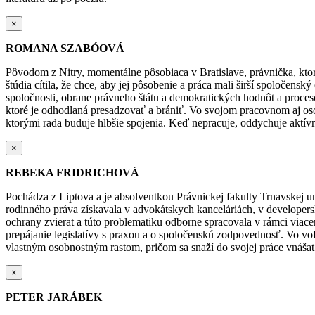
×
ROMANA SZABÓOVÁ
Pôvodom z Nitry, momentálne pôsobiaca v Bratislave, právnička, ktorá
štúdia cítila, že chce, aby jej pôsobenie a práca mali širší spoločen
spoločnosti, obrane právneho štátu a demokratických hodnôt a proceso
ktoré je odhodlaná presadzovať a brániť.
Vo svojom pracovnom aj osob
ktorými rada buduje hlbšie spojenia.
Keď nepracuje, oddychuje aktívn
×
REBEKA FRIDRICHOVÁ
Pochádza z Liptova a je absolventkou Právnickej fakulty Trnavskej un
rodinného práva získavala v advokátskych kanceláriách, v developers
ochrany zvierat a túto problematiku odborne spracovala v rámci viac
prepájanie legislatívy s praxou a o spoločenskú zodpovednosť. Vo voľ
vlastným osobnostným rastom, pričom sa snaží do svojej práce vnášať 
×
PETER JARÁBEK