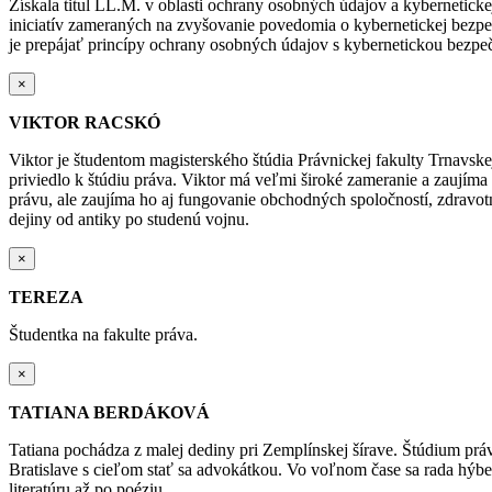
Získala titul LL.M. v oblasti ochrany osobných údajov a kybernetick
iniciatív zameraných na zvyšovanie povedomia o kybernetickej bezp
je prepájať princípy ochrany osobných údajov s kybernetickou bezpeč
×
VIKTOR RACSKÓ
Viktor je študentom magisterského štúdia Právnickej fakulty Trnavske
priviedlo k štúdiu práva. Viktor má veľmi široké zameranie a zaují
právu, ale zaujíma ho aj fungovanie obchodných spoločností, zdravot
dejiny od antiky po studenú vojnu.
×
TEREZA
Študentka na fakulte práva.
×
TATIANA BERDÁKOVÁ
Tatiana pochádza z malej dediny pri Zemplínskej šírave. Štúdium prá
Bratislave s cieľom stať sa
advokátkou
. Vo voľnom čase sa rada hýbe –
literatúru až po poéziu.