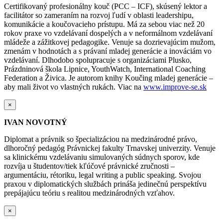
Certifikovaný profesionálny kouč (PCC – ICF), skúsený lektor a
facilitátor so zameraním na rozvoj ľudí v oblasti leadershipu,
komunikácie a koučovacieho prístupu. Má za sebou viac než 20
rokov praxe vo vzdelávaní dospelých a v neformálnom vzdelávaní
mládeže a zážitkovej pedagogike. Venuje sa dozrievajúcim mužom,
zmenám v hodnotách a s právaní mladej generácie a inováciám vo
vzdelávaní. Dlhodobo spolupracuje s organizáciami Plusko,
Prázdninová škola Lipnice, YouthWatch, International Coaching
Federation a Živica. Je autorom knihy Koučing mladej generácie –
aby mali život vo vlastných rukách. Viac na
www.improve-se.sk
×
IVAN NOVOTNÝ
Diplomat a právnik so špecializáciou na medzinárodné právo,
dlhoročný pedagóg Právnickej fakulty Trnavskej univerzity. Venuje
sa klinickému vzdelávaniu simulovaných súdnych sporov, kde
rozvíja u študentov/tiek kľúčové právnické zručnosti –
argumentáciu, rétoriku, legal writing a public speaking. Svojou
praxou v diplomatických službách prináša jedinečnú perspektívu
prepájajúcu teóriu s realitou medzinárodných vzťahov.
×