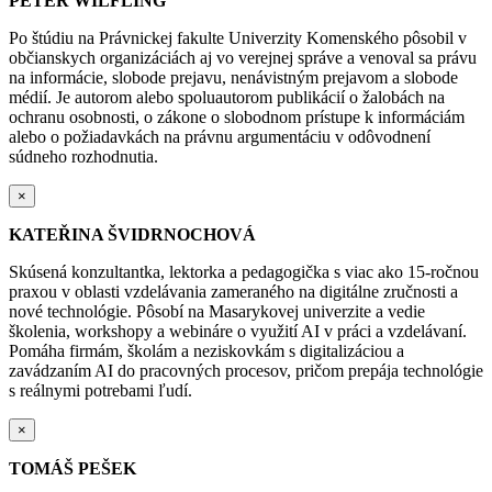
PETER WILFLING
Po štúdiu na Právnickej fakulte Univerzity Komenského pôsobil v
občianskych organizáciách aj vo verejnej správe a venoval sa právu
na informácie, slobode prejavu, nenávistným prejavom a slobode
médií. Je autorom alebo spoluautorom publikácií o žalobách na
ochranu osobnosti, o zákone o slobodnom prístupe k informáciám
alebo o požiadavkách na právnu argumentáciu v odôvodnení
súdneho rozhodnutia.
×
KATEŘINA ŠVIDRNOCHOVÁ
Skúsená konzultantka, lektorka a pedagogička s viac ako 15-ročnou
praxou v oblasti vzdelávania zameraného na digitálne zručnosti a
nové technológie. Pôsobí na Masarykovej univerzite a vedie
školenia, workshopy a webináre o využití AI v práci a vzdelávaní.
Pomáha firmám, školám a neziskovkám s digitalizáciou a
zavádzaním AI do pracovných procesov, pričom prepája technológie
s reálnymi potrebami ľudí.
×
TOMÁŠ PEŠEK