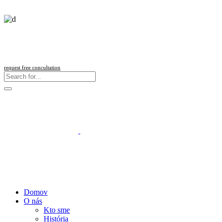
Follow us
request free concultation
Domov
O nás
Kto sme
História