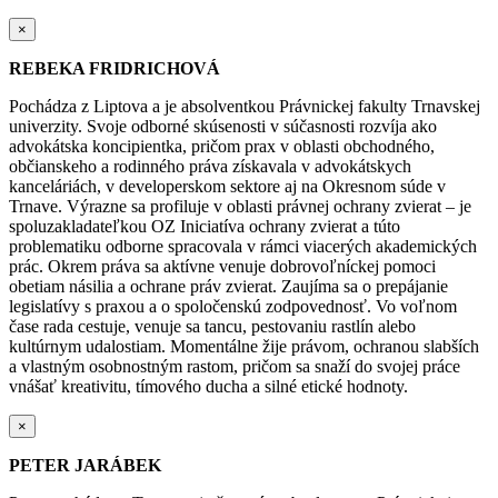
×
REBEKA FRIDRICHOVÁ
Pochádza z Liptova a je absolventkou Právnickej fakulty Trnavskej
univerzity. Svoje odborné skúsenosti v súčasnosti rozvíja ako
advokátska koncipientka, pričom prax v oblasti obchodného,
občianskeho a rodinného práva získavala v advokátskych
kanceláriách, v developerskom sektore aj na Okresnom súde v
Trnave. Výrazne sa profiluje v oblasti právnej ochrany zvierat – je
spoluzakladateľkou OZ Iniciatíva ochrany zvierat a túto
problematiku odborne spracovala v rámci viacerých akademických
prác. Okrem práva sa aktívne venuje dobrovoľníckej pomoci
obetiam násilia a ochrane práv zvierat. Zaujíma sa o prepájanie
legislatívy s praxou a o spoločenskú zodpovednosť. Vo voľnom
čase rada cestuje, venuje sa tancu, pestovaniu rastlín alebo
kultúrnym udalostiam. Momentálne žije právom, ochranou slabších
a vlastným osobnostným rastom, pričom sa snaží do svojej práce
vnášať kreativitu, tímového ducha a silné etické hodnoty.
×
PETER JARÁBEK