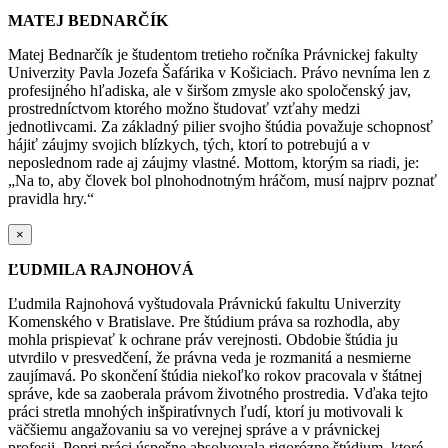
MATEJ BEDNARČÍK
Matej Bednarčík je študentom tretieho ročníka Právnickej fakulty
Univerzity Pavla Jozefa Šafárika v Košiciach. Právo nevníma len z
profesijného hľadiska, ale v širšom zmysle ako spoločenský jav,
prostredníctvom ktorého možno študovať vzťahy medzi
jednotlivcami. Za základný pilier svojho štúdia považuje schopnosť
hájiť záujmy svojich blízkych, tých, ktorí to potrebujú a v
neposlednom rade aj záujmy vlastné. Mottom, ktorým sa riadi, je:
„Na to, aby človek bol plnohodnotným hráčom, musí najprv poznať
pravidla hry.“
×
ĽUDMILA RAJNOHOVÁ
Ľudmila Rajnohová vyštudovala Právnickú fakultu Univerzity
Komenského v Bratislave. Pre štúdium práva sa rozhodla, aby
mohla prispievať k ochrane práv verejnosti. Obdobie štúdia ju
utvrdilo v presvedčení, že právna veda je rozmanitá a nesmierne
zaujímavá. P
o skončení štúdia niekoľko rokov pracovala v štátnej
správe, kde sa zaoberala právom životného prostredia. Vďaka tejto
práci stretla mnohých inšpiratívnych ľudí, ktorí ju motivovali k
väčšiemu angažovaniu sa vo verejnej správe a v právnickej
profesii.
Popri práci úspešne absolvovala rigorózne štúdium, ktoré