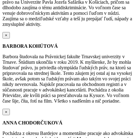
právo na Univerzite Pavla Jozefa Šafárika v
Košiciach, pričom sa
dlhodobo zaujíma o tému antidiskriminácie. Vo voľnom čase sa
venuje
dobrovoľníckym aktivitám a pomoci ľuďom v núdzi.
Zaujíma sa o medziľudské vzťahy a teší ju
prepájať ľudí, nápady a
zmysluplné aktivity.
×
BARBORA KOHÚTOVÁ
Barbora študovala na Právnickej fakulte Trnavskej univerzity v
Trnave. Štúdium ukončila v roku 2019.
K myšlienke, že by mohla
študovať právo, ju priviedla olympiáda ľudských práv, na ktorú sa
pripravovala na strednej škole. Tento záujem jej ostal aj na vysokej
škole, avšak potom sa ľudským
právam ako takým vo svojej práci
nikdy nevenovala. Najskôr pracovala na obchodnom registri
a v
súčasnosti pracuje v advokátskej kancelárii.
Pochádza z okolia
Prievidze, ale kvôli práci sa presťahovala na Kysuce.
Vo voľnom
čase šije, číta, fotí na film. Všetko s nadšením a nič poriadne.
×
ANNA CHODORČUKOVÁ
Pochádza z okresu Bardejov a momentálne pracuje ako advokátska