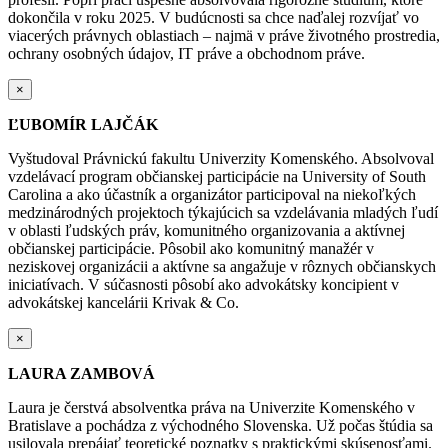
dokončila v roku 2025.
V budúcnosti sa chce naďalej rozvíjať vo
viacerých právnych oblastiach – najmä v práve životného prostredia,
ochrany osobných údajov, IT práve a obchodnom práve.
×
ĽUBOMÍR LAJČÁK
Vyštudoval Právnickú fakultu Univerzity Komenského. Absolvoval
vzdelávací program občianskej participácie na University of South
Carolina a ako účastník a organizátor participoval na niekoľkých
medzinárodných projektoch týkajúcich sa vzdelávania mladých ľudí
v oblasti ľudských práv, komunitného organizovania a aktívnej
občianskej participácie. Pôsobil ako komunitný manažér v
neziskovej organizácii a aktívne sa angažuje v rôznych občianskych
iniciatívach. V súčasnosti pôsobí ako advokátsky
koncipient
v
advokátskej kancelárii Krivak & Co.
×
LAURA ZAMBOVÁ
Laura je čerstvá absolventka práva na Univerzite Komenského v
Bratislave a pochádza z
východného Slovenska. Už počas štúdia sa
usilovala prepájať teoretické poznatky s praktickými skúsenosťami.