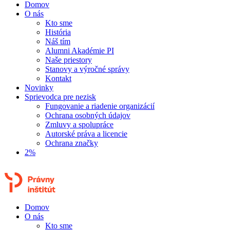
Domov
O nás
Kto sme
História
Náš tím
Alumni Akadémie PI
Naše priestory
Stanovy a výročné správy
Kontakt
Novinky
Sprievodca pre nezisk
Fungovanie a riadenie organizácií
Ochrana osobných údajov
Zmluvy a spolupráce
Autorské práva a licencie
Ochrana značky
2%
Domov
O nás
Kto sme