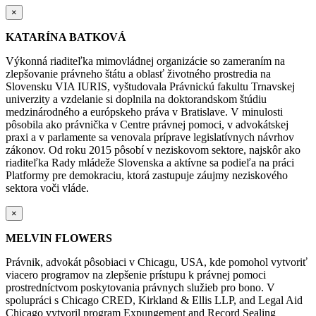
×
KATARÍNA BATKOVÁ
Výkonná riaditeľka mimovládnej organizácie so zameraním na
zlepšovanie právneho štátu a oblasť životného prostredia na
Slovensku VIA IURIS, vyštudovala Právnickú fakultu Trnavskej
univerzity a vzdelanie si doplnila na doktorandskom štúdiu
medzinárodného a európskeho práva v Bratislave. V minulosti
pôsobila ako právnička v Centre právnej pomoci, v advokátskej
praxi a v parlamente sa venovala príprave legislatívnych návrhov
zákonov. Od roku 2015 pôsobí v neziskovom sektore, najskôr ako
riaditeľka Rady mládeže Slovenska a aktívne sa podieľa na práci
Platformy pre demokraciu, ktorá zastupuje záujmy neziskového
sektora voči vláde.
×
MELVIN FLOWERS
Právnik, advokát pôsobiaci v Chicagu, USA, kde pomohol vytvoriť
viacero programov na zlepšenie prístupu k právnej pomoci
prostredníctvom poskytovania právnych služieb pro bono. V
spolupráci s Chicago CRED, Kirkland & Ellis LLP, and Legal Aid
Chicago vytvoril program Expungement and Record Sealing