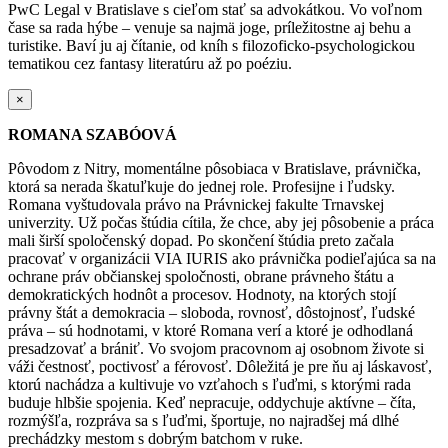
PwC Legal v Bratislave s cieľom stať sa
advokátkou
. Vo voľnom
čase sa rada hýbe – venuje sa najmä joge, príležitostne aj behu a
turistike. Baví ju aj čítanie, od kníh s filozoficko-psychologickou
tematikou cez fantasy literatúru až po poéziu.
×
ROMANA SZABÓOVÁ
Pôvodom z Nitry, momentálne pôsobiaca v Bratislave, právnička,
ktorá sa nerada škatuľkuje do jednej role. Profesijne i ľudsky.
Romana vyštudovala právo na Právnickej fakulte Trnavskej
univerzity. Už počas štúdia cítila, že chce, aby jej pôsobenie a práca
mali širší spoločenský dopad. Po skončení štúdia preto začala
pracovať v organizácii VIA IURIS ako právnička podieľajúca sa na
ochrane práv občianskej spoločnosti, obrane právneho štátu a
demokratických hodnôt a procesov. Hodnoty, na ktorých stojí
právny štát a demokracia – sloboda, rovnosť, dôstojnosť, ľudské
práva – sú hodnotami, v ktoré Romana verí a ktoré je odhodlaná
presadzovať a brániť.
Vo svojom pracovnom aj osobnom živote si
váži čestnosť, poctivosť a férovosť. Dôležitá je pre ňu aj láskavosť,
ktorú nachádza a kultivuje vo vzťahoch s ľuďmi, s ktorými rada
buduje hlbšie spojenia.
Keď nepracuje, oddychuje aktívne – číta,
rozmýšľa, rozpráva sa s ľuďmi, športuje, no najradšej má dlhé
prechádzky mestom s dobrým batchom v ruke.