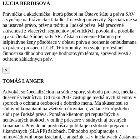
LUCIA BERDISOVÁ
Právnička a akademička, ktorá pôsobí na Ústave štátu a práva SAV
a vyučuje na Právnickej fakulte Trnavskej univerzity. Špecializuje sa
na ústavné právo, právnu teóriu a ľudské práva. Má pracovné
skúsenosti z viacerých segmentov právnických povolaní a pôsobila
aj ako členka Súdnej rady SR. Získala ocenenie Flamma pre
inšpiratívne ženy pôsobiace v oblasti práva a ocenenie ombudsmana
za prácu v prospech LGBTI+ komunity. Vo svojej profesijnej
činnosti sa dlhodobo venuje hodnotovým témam, spravodlivosti a
ochrane základných práv.
×
TOMÁŠ LANGER
Advokát so špecializáciou na súdne spory, slobodu prejavu, médiá a
duševné vlastníctvo. Od roku 2007 zastupuje mediálnych klientov v
sporoch o ochranu osobnosti a dobrého mena. Má skúsenosti so
súdnymi konaniami na všetkých úrovniach, vrátane Európskeho
súdu pre ľudské práva. Pomáha klientom pri reputačných a
nenávistných útokoch v online priestore v súdnych aj trestných
konaniach. Pravidelne prednáša a publikuje o slobode prejavu a
šikanóznych (SLAPP) žalobách. Dlhodobo spolupracuje s
mimovládnymi organizáciami, a angažuje sa v iniciatívach Zastavme