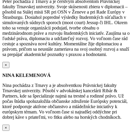
Peter pochádza z Trnavy a je čerstvým absolventom Právnickej
fakulty Trnavskej univerzity. Svoje skúsenosti zbiera v diplomacii –
pôsobil na Stálej misii SR pri OSN v Ženeve a pri Rade Európy v
Štrasburgu. Dosiahol popredné výsledky
študentských súťažiach v
simulovaných súdnych sporoch (moot court) Jessup či IHL.
Okrem
toho sa venuje organizácii podujatí, tvorbe obsahu o
medzinárodnom práve a rozvoju študentských iniciatív. Zaujíma sa o
ľudské práva, diplomaciu a udržateľný rozvoj. Vo voľnom čase rád
cestuje a spoznáva nové kultúry.
Momentálne žije diplomaciou a
právom, pričom sa neustále zameriava na svoj osobný rozvoj a snaží
sa prepájať akademické poznatky s praxou a hodnotami.
×
NINA KELEMENOVÁ
Nina pochádza z Trnavy a je absolventkou Právnickej fakulty
Trnavskej univerzity. Pôsobí v advokátskej kancelárii Ribár &
Partners, kde sa špecializuje najmä na trestné a rodinné právo. Už
počas štúdia spoluzaložila občianske združenie Európsky potenciál,
ktoré podporuje aktívne občianstvo a mládežnícke iniciatívy k
európskym témam. Vo voľnom čase si najradšej oddýchne pri
dobrej káve s priateľmi, vo fitku alebo na horských chodníkoch.
×