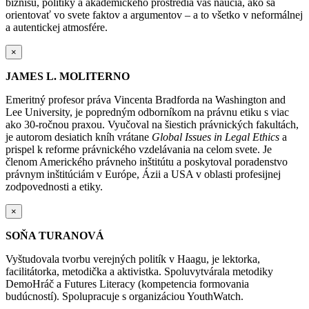
biznisu, politiky a akademického prostredia vás naučia, ako sa
orientovať vo svete faktov a argumentov – a to všetko v neformálnej
a autentickej atmosfére.
×
JAMES L. MOLITERNO
Emeritný profesor práva Vincenta Bradforda na Washington and
Lee University, je popredným odborníkom na právnu etiku s viac
ako 30-ročnou praxou. Vyučoval na šiestich právnických fakultách,
je autorom desiatich kníh vrátane
Global Issues in Legal Ethics
a
prispel k reforme právnického vzdelávania na celom svete. Je
členom Amerického právneho inštitútu a poskytoval poradenstvo
právnym inštitúciám v Európe, Ázii a USA v oblasti profesijnej
zodpovednosti a etiky.
×
SOŇA TURANOVÁ
Vyštudovala tvorbu verejných politík v Haagu, je lektorka,
facilitátorka, metodička a aktivistka. Spoluvytvárala metodiky
DemoHráč a Futures Literacy (kompetencia formovania
budúcností). Spolupracuje s organizáciou YouthWatch.