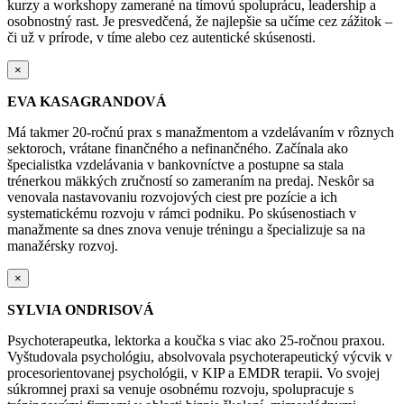
kurzy a workshopy zamerané na tímovú spoluprácu, leadership a
osobnostný rast. Je presvedčená, že najlepšie sa učíme cez zážitok –
či už v prírode, v tíme alebo cez autentické skúsenosti.
×
EVA KASAGRANDOVÁ
Má takmer 20-ročnú prax s manažmentom a vzdelávaním v rôznych
sektoroch, vrátane finančného a nefinančného. Začínala ako
špecialistka vzdelávania v bankovníctve a postupne sa stala
trénerkou mäkkých zručností so zameraním na predaj. Neskôr sa
venovala nastavovaniu rozvojových ciest pre pozície a ich
systematickému rozvoju v rámci podniku. Po skúsenostiach v
manažmente sa dnes znova venuje tréningu a špecializuje sa na
manažérsky rozvoj.
×
SYLVIA ONDRISOVÁ
Psychoterapeutka, lektorka a koučka s viac ako 25-ročnou praxou.
Vyštudovala psychológiu, absolvovala psychoterapeutický výcvik v
procesorientovanej psychológii, v KIP a EMDR terapii. Vo svojej
súkromnej praxi sa venuje osobnému rozvoju, spolupracuje s