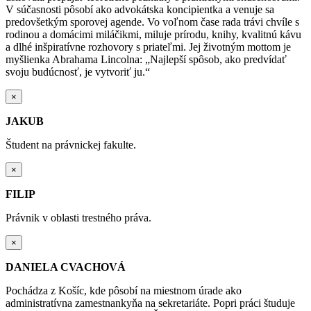
V súčasnosti pôsobí ako advokátska koncipientka a venuje sa
predovšetkým sporovej agende. Vo voľnom čase rada trávi chvíle s
rodinou a domácimi miláčikmi, miluje prírodu, knihy, kvalitnú kávu
a dlhé inšpiratívne rozhovory s priateľmi. Jej životným mottom je
myšlienka Abrahama Lincolna: „Najlepší spôsob, ako predvídať
svoju budúcnosť, je vytvoriť ju.“
×
JAKUB
Študent na právnickej fakulte.
×
FILIP
Právnik v oblasti trestného práva.
×
DANIELA CVACHOVÁ
Pochádza z Košíc, kde pôsobí na miestnom úrade ako
administratívna
zamestnankyňa na sekretariáte. Popri práci študuje