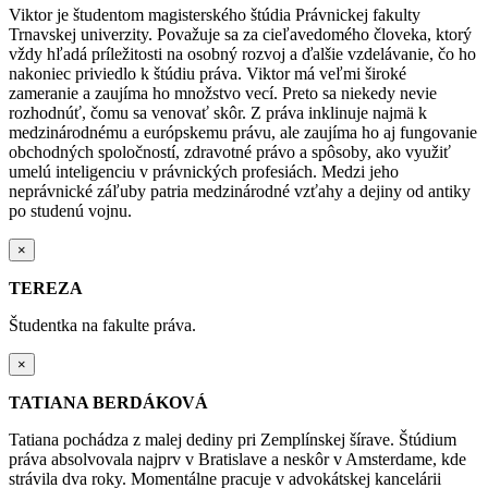
Viktor je študentom magisterského štúdia Právnickej fakulty
Trnavskej univerzity. Považuje sa za cieľavedomého človeka, ktorý
vždy hľadá príležitosti na osobný rozvoj a ďalšie vzdelávanie, čo ho
nakoniec priviedlo k štúdiu práva. Viktor má veľmi široké
zameranie a zaujíma ho množstvo vecí. Preto sa niekedy nevie
rozhodnúť, čomu sa venovať skôr. Z práva inklinuje najmä k
medzinárodnému a európskemu právu, ale zaujíma ho aj fungovanie
obchodných spoločností, zdravotné právo a spôsoby, ako využiť
umelú inteligenciu v právnických profesiách. Medzi jeho
neprávnické záľuby patria medzinárodné vzťahy a dejiny od antiky
po studenú vojnu.
×
TEREZA
Študentka na fakulte práva.
×
TATIANA BERDÁKOVÁ
Tatiana pochádza z malej dediny pri Zemplínskej šírave. Štúdium
práva absolvovala najprv v Bratislave a neskôr v Amsterdame, kde
strávila dva roky. Momentálne pracuje v advokátskej kancelárii