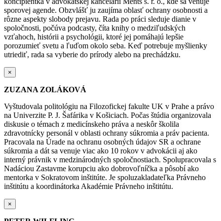
koncipientka v advokátskej kancelárii Ments s. r. o., kde sa venuje
sporovej agende. Obzvlášť ju zaujíma oblasť ochrany osobnosti a
rôzne aspekty slobody prejavu. Rada po práci sleduje dianie v
spoločnosti, počúva podcasty, číta knihy o medziľudských
vzťahoch, histórii a psychológii, ktoré jej pomáhajú lepšie
porozumieť svetu a ľuďom okolo seba. Keď potrebuje myšlienky
utriediť, rada sa vyberie do prírody alebo na prechádzku.
×
ZUZANA ZOLÁKOVÁ
Vyštudovala politológiu na Filozofickej fakulte UK v Prahe a právo
na Univerzite P. J. Šafárika v Košiciach. Počas štúdia organizovala
diskusie o témach z medicínskeho práva a neskôr školila
zdravotnícky personál v oblasti ochrany súkromia a práv pacienta.
Pracovala na Úrade na ochranu osobných údajov SR a ochrane
súkromia a dát sa venuje viac ako 10 rokov v advokácii aj ako
interný právnik v medzinárodných spoločnostiach. Spolupracovala s
Nadáciou Zastavme korupciu ako dobrovoľníčka a pôsobí ako
mentorka v Sokratovom inštitúte. Je spoluzakladateľka Právneho
inštitútu a koordinátorka Akadémie Právneho inštitútu.
×