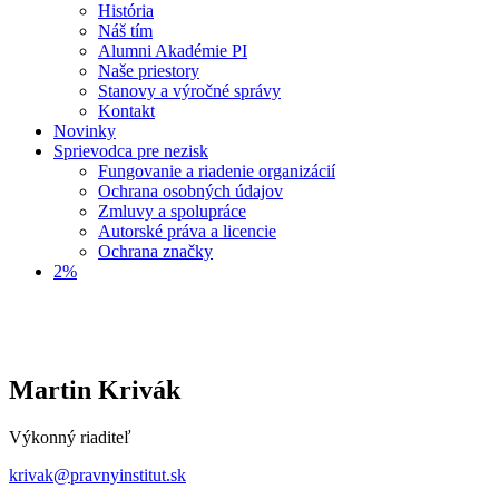
História
Náš tím
Alumni Akadémie PI
Naše priestory
Stanovy a výročné správy
Kontakt
Novinky
Sprievodca pre nezisk
Fungovanie a riadenie organizácií
Ochrana osobných údajov
Zmluvy a spolupráce
Autorské práva a licencie
Ochrana značky
2%
Martin Krivák
Výkonný riaditeľ
krivak@pravnyinstitut.sk