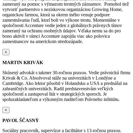
zameraný na pomoc s výmazom trestných záznamov. Pomohol tiež
vytvoriť partnerstvo s neziskovou organizáciou Growing Home,
organickou farmou, ktorá sa okrem iného venuje podpore
zamestnávania ľudí, ktorí boli vo výkone trestu. Momentálne v
spoločnosti Accenture vedie jeden z globálnych právnych tímov
zameraný na ochranu osobných údajov. Vďaka nemu sa do pro
bono aktivít v rámci Accenture zapojila viac ako polovica
zamestnancov na americkom stredozápade.
×
MARTIN KRIVÁK
Skúsený advokát s takmer 30-ročnou praxou. Vedie právnickú firmu
Krivak & Co. Absolvoval stáže na univerzitách v Londýne a
Cambridge. Ako lektor pôsobil v Holandsku a USA a prednášal na
zahraničných univerzitách. Radil predstavenstvám veľkých
spoločností a zastupoval štát v strategických sporoch. Je
spoluzakladateľom a výkonným riaditeľom Právneho inštitútu.
×
PAVOL ŠČASNÝ
Sociálny pracovník, supervízor a facilitátor s 13-ročnou praxou.