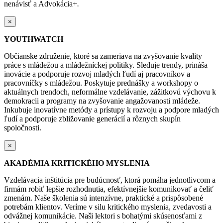
nenávisť a Advokácia+
.
×
YOUTHWATCH
Občianske združenie, ktoré sa zameriava na zvyšovanie kvality
práce s mládežou a mládežníckej politiky. Sleduje trendy, prináša
inovácie a podporuje rozvoj mladých ľudí aj pracovníkov a
pracovníčky s mládežou. Poskytuje prednášky a workshopy o
aktuálnych trendoch, neformálne vzdelávanie, zážitkovú výchovu k
demokracii a programy na zvyšovanie angažovanosti mládeže.
Inkubuje inovatívne metódy a prístupy k rozvoju a podpore mladých
ľudí a podporuje zbližovanie generácií a rôznych skupín
spoločnosti.
×
AKADÉMIA KRITICKÉHO MYSLENIA
Vzdelávacia inštitúcia pre budúcnosť, ktorá pomáha jednotlivcom a
firmám robiť lepšie rozhodnutia, efektívnejšie komunikovať a čeliť
zmenám. Naše školenia sú intenzívne, praktické a prispôsobené
potrebám klientov. Veríme v silu kritického myslenia, zvedavosti a
odvážnej komunikácie. Naši lektori s bohatými skúsenosťami z