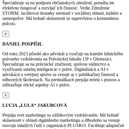
Špecializuje sa na podporu občianskych združení, pomáha im
efektívne fungovať a rozvíjať ich činnosť. Vedie Združenie
STORM, facilitoval desiatky stretnutí v sociálnej oblasti, kultúre a
samospráve. Má bohaté skúsenosti so supervíziou a komunitnou
prácou.
×
DANIEL POSPÍŠIL
Od roku 2023 pôsobí ako advokát a vyučuje na katedre klinického
právneho vzdelávania na Právnickej fakulte UP v Olomouci.
Špecializuje sa na právnické zručnosti, správne súdnictvo a
využívanie umelej inteligencie v práve. Digitalizácii a AI v
advokácii a verejnej správe sa venuje aj v publikačnej činnosti a
odborných školeniach. Na prednáškach prepája teóriu s praxou a
zdôrazňuje etické aspekty AI v práve.
×
LUCIA „LULA“ JAKUBCOVÁ
Prepája svet marketingu so zážitkovým vzdelávaním. Má bohaté
skúsenosti v oblasti digitálneho marketingu a dlhodobo sa venuje
rozvoju mladých ľudí v organizácii PLUSKO. Facilituje adaptačné