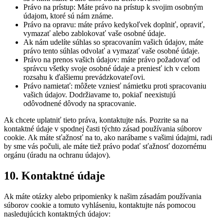
Právo na prístup: Máte právo na prístup k svojim osobným
údajom, ktoré sú nám známe.
Právo na opravu: máte právo kedykoľvek doplniť, opraviť,
vymazať alebo zablokovať vaše osobné údaje.
Ak nám udelíte súhlas so spracovaním vašich údajov, máte
právo tento súhlas odvolať a vymazať vaše osobné údaje.
Právo na prenos vašich údajov: máte právo požadovať od
správcu všetky svoje osobné údaje a preniesť ich v celom
rozsahu k ďalšiemu prevádzkovateľovi.
Právo namietať: môžete vzniesť námietku proti spracovaniu
vašich údajov. Dodržiavame to, pokiaľ neexistujú
odôvodnené dôvody na spracovanie.
Ak chcete uplatniť tieto práva, kontaktujte nás. Pozrite sa na
kontaktné údaje v spodnej časti týchto zásad používania súborov
cookie. Ak máte sťažnosť na to, ako narábame s vašimi údajmi, radi
by sme vás počuli, ale máte tiež právo podať sťažnosť dozornému
orgánu (úradu na ochranu údajov).
10. Kontaktné údaje
Ak máte otázky alebo pripomienky k našim zásadám používania
súborov cookie a tomuto vyhláseniu, kontaktujte nás pomocou
nasledujúcich kontaktných údajov: