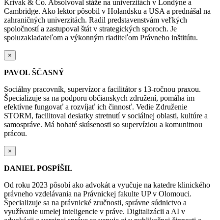
Krivak & Co. Absolvoval stáže na univerzitách v Londýne a
Cambridge. Ako lektor pôsobil v Holandsku a USA a prednášal na
zahraničných univerzitách. Radil predstavenstvám veľkých
spoločností a zastupoval štát v strategických sporoch. Je
spoluzakladateľom a výkonným riaditeľom Právneho inštitútu.
×
PAVOL ŠČASNÝ
Sociálny pracovník, supervízor a facilitátor s 13-ročnou praxou.
Špecializuje sa na podporu občianskych združení, pomáha im
efektívne fungovať a rozvíjať ich činnosť. Vedie Združenie
STORM, facilitoval desiatky stretnutí v sociálnej oblasti, kultúre a
samospráve. Má bohaté skúsenosti so supervíziou a komunitnou
prácou.
×
DANIEL POSPÍŠIL
Od roku 2023 pôsobí ako advokát a vyučuje na katedre klinického
právneho vzdelávania na Právnickej fakulte UP v Olomouci.
Špecializuje sa na právnické zručnosti, správne súdnictvo a
využívanie umelej inteligencie v práve. Digitalizácii a AI v