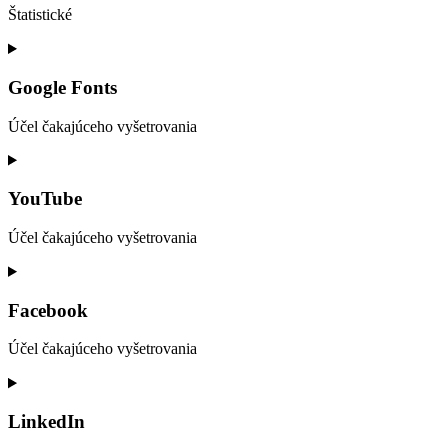
Štatistické
Consent
to
service
Google Fonts
google-
analytics
Účel čakajúceho vyšetrovania
Consent
to
service
YouTube
google-
fonts
Účel čakajúceho vyšetrovania
Consent
to
service
Facebook
youtube
Účel čakajúceho vyšetrovania
Consent
to
service
LinkedIn
facebook