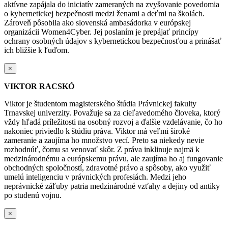
aktívne zapájala do iniciatív zameraných na zvyšovanie povedomia
o kybernetickej bezpečnosti medzi ženami a deťmi na školách.
Zároveň pôsobila ako slovenská ambasádorka v európskej
organizácii Women4Cyber. Jej poslaním je prepájať princípy
ochrany osobných údajov s kybernetickou bezpečnosťou a prinášať
ich bližšie k ľuďom.
×
VIKTOR RACSKÓ
Viktor je študentom magisterského štúdia Právnickej fakulty
Trnavskej univerzity. Považuje sa za cieľavedomého človeka, ktorý
vždy hľadá príležitosti na osobný rozvoj a ďalšie vzdelávanie, čo ho
nakoniec priviedlo k štúdiu práva. Viktor má veľmi široké
zameranie a zaujíma ho množstvo vecí. Preto sa niekedy nevie
rozhodnúť, čomu sa venovať skôr. Z práva inklinuje najmä k
medzinárodnému a európskemu právu, ale zaujíma ho aj fungovanie
obchodných spoločností, zdravotné právo a spôsoby, ako využiť
umelú inteligenciu v právnických profesiách. Medzi jeho
neprávnické záľuby patria medzinárodné vzťahy a dejiny od antiky
po studenú vojnu.
×