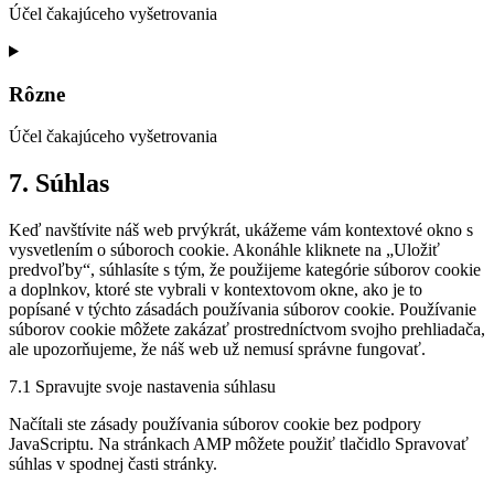
Účel čakajúceho vyšetrovania
Consent
to
service
Rôzne
linkedin
Účel čakajúceho vyšetrovania
Consent
7. Súhlas
to
service
Keď navštívite náš web prvýkrát, ukážeme vám kontextové okno s
rôzne
vysvetlením o súboroch cookie. Akonáhle kliknete na „Uložiť
predvoľby“, súhlasíte s tým, že použijeme kategórie súborov cookie
a doplnkov, ktoré ste vybrali v kontextovom okne, ako je to
popísané v týchto zásadách používania súborov cookie. Používanie
súborov cookie môžete zakázať prostredníctvom svojho prehliadača,
ale upozorňujeme, že náš web už nemusí správne fungovať.
7.1 Spravujte svoje nastavenia súhlasu
Načítali ste zásady používania súborov cookie bez podpory
JavaScriptu. Na stránkach AMP môžete použiť tlačidlo Spravovať
súhlas v spodnej časti stránky.