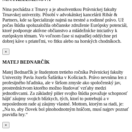
Nina pochádza z Trnavy a je absolventkou Právnickej fakulty
Trnavskej univerzity. Pôsobí v advokátskej kancelárii Ribár &
Partners, kde sa špecializuje najmä na trestné a rodinné právo. Už
počas štúdia spoluzaložila občianske združenie Európsky potenciál,
ktoré podporuje aktívne občianstvo a mládežnícke iniciatívy k
európskym témam. Vo voľnom čase si najradšej oddýchne pri
dobrej káve s priateľmi, vo fitku alebo na horských chodníkoch.
×
MATEJ BEDNARČÍK
Matej Bednarčík je študentom tretieho ročníka Právnickej fakulty
Univerzity Pavla Jozefa Šafárika v Košiciach. Právo nevníma len z
profesijného hľadiska, ale v širšom zmysle ako spoločenský jav,
prostredníctvom ktorého možno študovať vzťahy medzi
jednotlivcami. Za základný pilier svojho štúdia považuje schopnosť
hájiť záujmy svojich blízkych, tých, ktorí to potrebujú a v
neposlednom rade aj záujmy vlastné. Mottom, ktorým sa riadi, je:
„Na to, aby človek bol plnohodnotným hráčom, musí najprv poznať
pravidla hry.“
×