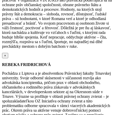
pracovať v organizácii VIA IURIS ako právnička podieľajúca sa na
ochrane práv občianskej spoločnosti, obrane právneho štátu a
demokratických hodnôt a procesov. Hodnoty, na ktorých stojí
právny štát a demokracia – sloboda, rovnosť, dôstojnosť, ľudské
práva – sú hodnotami, v ktoré Romana verí a ktoré je odhodlaná
presadzovať a brániť.
Vo svojom pracovnom aj osobnom živote si
váži čestnosť, poctivosť a férovosť. Dôležitá je pre ňu aj láskavosť,
ktorú nachádza a kultivuje vo vzťahoch s ľuďmi, s ktorými rada
buduje hlbšie spojenia.
Keď nepracuje, oddychuje aktívne – číta,
rozmýšľa, rozpráva sa s ľuďmi, športuje, no najradšej má dlhé
prechádzky mestom s dobrým batchom v ruke.
×
REBEKA FRIDRICHOVÁ
Pochádza z Liptova a je absolventkou Právnickej fakulty Trnavskej
univerzity. Svoje odborné skúsenosti v súčasnosti rozvíja ako
advokátska koncipientka, pričom prax v oblasti obchodného,
občianskeho a rodinného práva získavala v advokátskych
kanceláriách, v developerskom sektore aj na Okresnom súde v
Trnave. Výrazne sa profiluje v oblasti právnej ochrany zvierat – je
spoluzakladateľkou OZ Iniciatíva ochrany zvierat a túto
problematiku odborne spracovala v rámci viacerých akademických
prác. Okrem práva sa aktívne venuje dobrovoľníckej pomoci
obetiam násilia a ochrane práv zvierat. Zaujíma sa o prepájanie