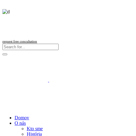
Follow us
request free concultation
Domov
O nás
Kto sme
História