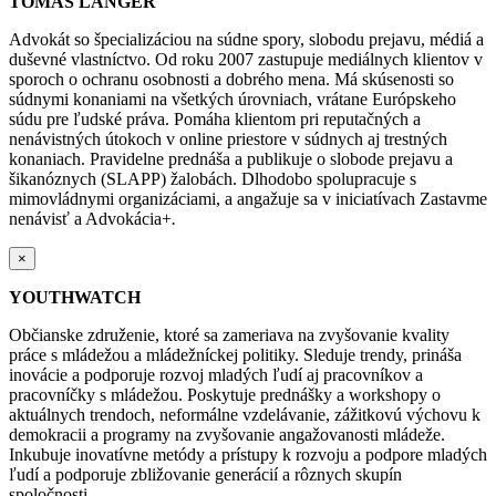
TOMÁŠ LANGER
Advokát so špecializáciou na súdne spory, slobodu prejavu, médiá a
duševné vlastníctvo. Od roku 2007 zastupuje mediálnych klientov v
sporoch o ochranu osobnosti a dobrého mena. Má skúsenosti so
súdnymi konaniami na všetkých úrovniach, vrátane Európskeho
súdu pre ľudské práva. Pomáha klientom pri reputačných a
nenávistných útokoch v online priestore v súdnych aj trestných
konaniach. Pravidelne prednáša a publikuje o slobode prejavu a
šikanóznych (SLAPP) žalobách. Dlhodobo spolupracuje s
mimovládnymi organizáciami, a angažuje sa v iniciatívach Zastavme
nenávisť a Advokácia+
.
×
YOUTHWATCH
Občianske združenie, ktoré sa zameriava na zvyšovanie kvality
práce s mládežou a mládežníckej politiky. Sleduje trendy, prináša
inovácie a podporuje rozvoj mladých ľudí aj pracovníkov a
pracovníčky s mládežou. Poskytuje prednášky a workshopy o
aktuálnych trendoch, neformálne vzdelávanie, zážitkovú výchovu k
demokracii a programy na zvyšovanie angažovanosti mládeže.
Inkubuje inovatívne metódy a prístupy k rozvoju a podpore mladých
ľudí a podporuje zbližovanie generácií a rôznych skupín
spoločnosti.