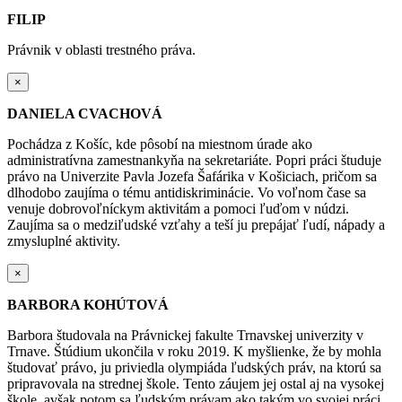
FILIP
Právnik v oblasti trestného práva.
×
DANIELA CVACHOVÁ
Pochádza z Košíc, kde pôsobí na miestnom úrade ako
administratívna
zamestnankyňa na sekretariáte. Popri práci študuje
právo na Univerzite Pavla Jozefa Šafárika v
Košiciach, pričom sa
dlhodobo zaujíma o tému antidiskriminácie. Vo voľnom čase sa
venuje
dobrovoľníckym aktivitám a pomoci ľuďom v núdzi.
Zaujíma sa o medziľudské vzťahy a teší ju
prepájať ľudí, nápady a
zmysluplné aktivity.
×
BARBORA KOHÚTOVÁ
Barbora študovala na Právnickej fakulte Trnavskej univerzity v
Trnave. Štúdium ukončila v roku 2019.
K myšlienke, že by mohla
študovať právo, ju priviedla olympiáda ľudských práv, na ktorú sa
pripravovala na strednej škole. Tento záujem jej ostal aj na vysokej
škole, avšak potom sa ľudským
právam ako takým vo svojej práci