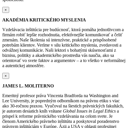
×
AKADÉMIA KRITICKÉHO MYSLENIA
Vzdelávacia inštitúcia pre budúcnosť, ktorá pomáha jednotlivcom a
firmám robiť lepšie rozhodnutia, efektívnejšie komunikovať a čeliť
zmenám. Naše školenia sú intenzívne, praktické a prispôsobené
potrebám klientov. Veríme v silu kritického myslenia, zvedavosti a
odvážnej komunikácie. Naši lektori s bohatými skúsenosťami z
biznisu, politiky a akademického prostredia vás naučia, ako sa
orientovať vo svete faktov a argumentov – a to všetko v neformálnej
a autentickej atmosfére.
×
JAMES L. MOLITERNO
Emeritný profesor práva Vincenta Bradforda na Washington and
Lee University, je popredným odborníkom na právnu etiku s viac
ako 30-ročnou praxou. Vyučoval na šiestich právnických fakultách,
je autorom desiatich kníh vrátane
Global Issues in Legal Ethics
a
prispel k reforme právnického vzdelávania na celom svete. Je
členom Amerického právneho inštitútu a poskytoval poradenstvo
právnym inštitúciám v Európe, Ázii a USA v oblasti profesijnej