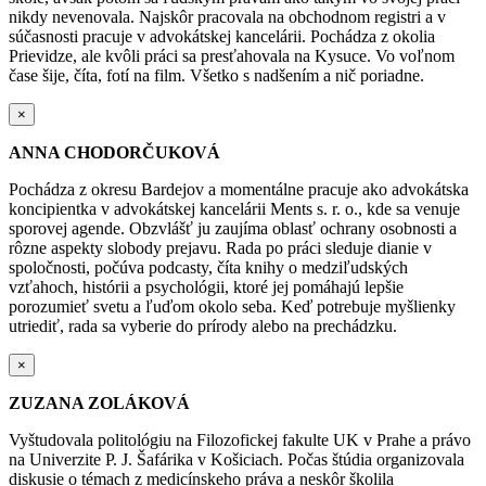
nikdy nevenovala. Najskôr pracovala na obchodnom registri
a v
súčasnosti pracuje v advokátskej kancelárii.
Pochádza z okolia
Prievidze, ale kvôli práci sa presťahovala na Kysuce.
Vo voľnom
čase šije, číta, fotí na film. Všetko s nadšením a nič poriadne.
×
ANNA CHODORČUKOVÁ
Pochádza z okresu Bardejov a momentálne pracuje ako advokátska
koncipientka v advokátskej kancelárii Ments s. r. o., kde sa venuje
sporovej agende. Obzvlášť ju zaujíma oblasť ochrany osobnosti a
rôzne aspekty slobody prejavu. Rada po práci sleduje dianie v
spoločnosti, počúva podcasty, číta knihy o medziľudských
vzťahoch, histórii a psychológii, ktoré jej pomáhajú lepšie
porozumieť svetu a ľuďom okolo seba. Keď potrebuje myšlienky
utriediť, rada sa vyberie do prírody alebo na prechádzku.
×
ZUZANA ZOLÁKOVÁ
Vyštudovala politológiu na Filozofickej fakulte UK v Prahe a právo
na Univerzite P. J. Šafárika v Košiciach. Počas štúdia organizovala
diskusie o témach z medicínskeho práva a neskôr školila