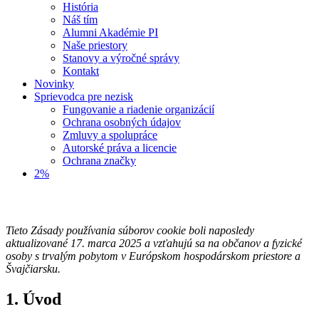
História
Náš tím
Alumni Akadémie PI
Naše priestory
Stanovy a výročné správy
Kontakt
Novinky
Sprievodca pre nezisk
Fungovanie a riadenie organizácií
Ochrana osobných údajov
Zmluvy a spolupráce
Autorské práva a licencie
Ochrana značky
2%
Tieto Zásady používania súborov cookie boli naposledy
aktualizované 17. marca 2025 a vzťahujú sa na občanov a fyzické
osoby s trvalým pobytom v Európskom hospodárskom priestore a
Švajčiarsku.
1. Úvod