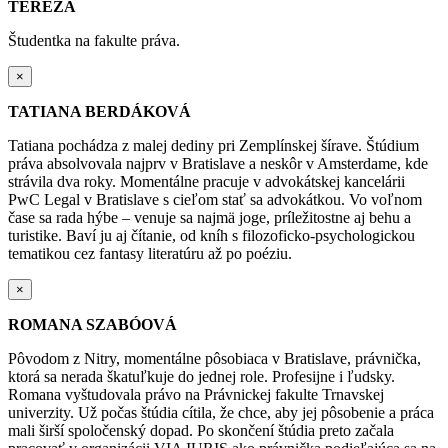
TEREZA
Študentka na fakulte práva.
×
TATIANA BERDÁKOVÁ
Tatiana pochádza z malej dediny pri Zemplínskej šírave. Štúdium
práva absolvovala najprv v Bratislave a neskôr v Amsterdame, kde
strávila dva roky. Momentálne pracuje v advokátskej kancelárii
PwC Legal v Bratislave s cieľom stať sa
advokátkou
. Vo voľnom
čase sa rada hýbe – venuje sa najmä joge, príležitostne aj behu a
turistike. Baví ju aj čítanie, od kníh s filozoficko-psychologickou
tematikou cez fantasy literatúru až po poéziu.
×
ROMANA SZABÓOVÁ
Pôvodom z Nitry, momentálne pôsobiaca v Bratislave, právnička,
ktorá sa nerada škatuľkuje do jednej role. Profesijne i ľudsky.
Romana vyštudovala právo na Právnickej fakulte Trnavskej
univerzity. Už počas štúdia cítila, že chce, aby jej pôsobenie a práca
mali širší spoločenský dopad. Po skončení štúdia preto začala