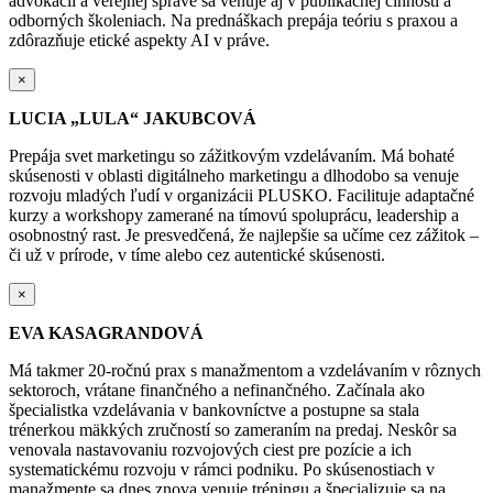
advokácii a verejnej správe sa venuje aj v publikačnej činnosti a
odborných školeniach. Na prednáškach prepája teóriu s praxou a
zdôrazňuje etické aspekty AI v práve.
×
LUCIA „LULA“ JAKUBCOVÁ
Prepája svet marketingu so zážitkovým vzdelávaním. Má bohaté
skúsenosti v oblasti digitálneho marketingu a dlhodobo sa venuje
rozvoju mladých ľudí v organizácii PLUSKO. Facilituje adaptačné
kurzy a workshopy zamerané na tímovú spoluprácu, leadership a
osobnostný rast. Je presvedčená, že najlepšie sa učíme cez zážitok –
či už v prírode, v tíme alebo cez autentické skúsenosti.
×
EVA KASAGRANDOVÁ
Má takmer 20-ročnú prax s manažmentom a vzdelávaním v rôznych
sektoroch, vrátane finančného a nefinančného. Začínala ako
špecialistka vzdelávania v bankovníctve a postupne sa stala
trénerkou mäkkých zručností so zameraním na predaj. Neskôr sa
venovala nastavovaniu rozvojových ciest pre pozície a ich
systematickému rozvoju v rámci podniku. Po skúsenostiach v
manažmente sa dnes znova venuje tréningu a špecializuje sa na