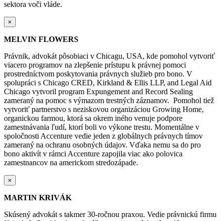
sektora voči vláde.
×
MELVIN FLOWERS
Právnik, advokát pôsobiaci v Chicagu, USA, kde pomohol vytvoriť
viacero programov na zlepšenie prístupu k právnej pomoci
prostredníctvom poskytovania právnych služieb pro bono. V
spolupráci s Chicago CRED, Kirkland & Ellis LLP, and Legal Aid
Chicago vytvoril program Expungement and Record Sealing
zameraný na pomoc s výmazom trestných záznamov. Pomohol tiež
vytvoriť partnerstvo s neziskovou organizáciou Growing Home,
organickou farmou, ktorá sa okrem iného venuje podpore
zamestnávania ľudí, ktorí boli vo výkone trestu. Momentálne v
spoločnosti Accenture vedie jeden z globálnych právnych tímov
zameraný na ochranu osobných údajov. Vďaka nemu sa do pro
bono aktivít v rámci Accenture zapojila viac ako polovica
zamestnancov na americkom stredozápade.
×
MARTIN KRIVÁK
Skúsený advokát s takmer 30-ročnou praxou. Vedie právnickú firmu