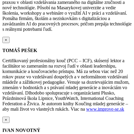
praxou v oblasti vzdelávania zameraného na digitálne zručnosti a
nové technológie. Pôsobí na Masarykovej univerzite a vedie
školenia, workshopy a webináre o využití AI v práci a vzdelávaní.
Pomáha firmám, školám a neziskovkám s digitalizáciou a
zavádzaním AI do pracovných procesov, pričom prepája technológie
s reálnymi potrebami ľudí.
×
TOMÁŠ PEŠEK
Certifikovaný profesionálny kouč (PCC – ICF), skúsený lektor a
facilitátor so zameraním na rozvoj ľudí v oblasti leadershipu,
komunikácie a koučovacieho prístupu. Má za sebou viac než 20
rokov praxe vo vzdelávaní dospelých a v neformálnom vzdelávaní
mládeže a zážitkovej pedagogike. Venuje sa dozrievajúcim mužom,
zmenám v hodnotách a s právaní mladej generácie a inováciám vo
vzdelávaní. Dlhodobo spolupracuje s organizáciami Plusko,
Prázdninová škola Lipnice, YouthWatch, International Coaching
Federation a Živica. Je autorom knihy Koučing mladej generácie –
aby mali život vo vlastných rukách. Viac na
www.improve-se.sk
×
IVAN NOVOTNÝ