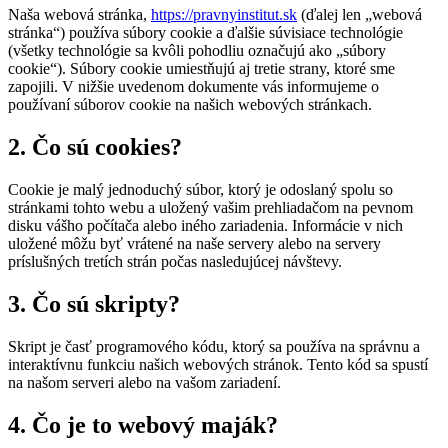
Naša webová stránka,
https://pravnyinstitut.sk
(ďalej len „webová
stránka“) používa súbory cookie a ďalšie súvisiace technológie
(všetky technológie sa kvôli pohodliu označujú ako „súbory
cookie“). Súbory cookie umiestňujú aj tretie strany, ktoré sme
zapojili. V nižšie uvedenom dokumente vás informujeme o
používaní súborov cookie na našich webových stránkach.
2. Čo sú cookies?
Cookie je malý jednoduchý súbor, ktorý je odoslaný spolu so
stránkami tohto webu a uložený vašim prehliadačom na pevnom
disku vášho počítača alebo iného zariadenia. Informácie v nich
uložené môžu byť vrátené na naše servery alebo na servery
príslušných tretích strán počas nasledujúcej návštevy.
3. Čo sú skripty?
Skript je časť programového kódu, ktorý sa používa na správnu a
interaktívnu funkciu našich webových stránok. Tento kód sa spustí
na našom serveri alebo na vašom zariadení.
4. Čo je to webový maják?