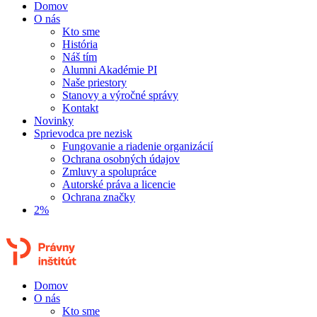
Domov
O nás
Kto sme
História
Náš tím
Alumni Akadémie PI
Naše priestory
Stanovy a výročné správy
Kontakt
Novinky
Sprievodca pre nezisk
Fungovanie a riadenie organizácií
Ochrana osobných údajov
Zmluvy a spolupráce
Autorské práva a licencie
Ochrana značky
2%
Domov
O nás
Kto sme