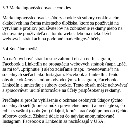
5.3 Marketingové/sledovacie cookies
Marketingové/sledovacie súbory cookie sú súbory cookie alebo
akákoľvek iná forma miestneho úložiska, ktoré sa používajú na
vytváranie profilov používateľov na zobrazenie reklamy alebo na
sledovanie používateľa na tomto webe alebo na niekoľkých
webových stránkach na podobné marketingové účely.
5.4 Sociálne médiá
Na našu webovú stránku sme zahrnuli obsah od Instagram,
Facebook a LinkedIn na propagáciu webových stránok (napr. „páči
sa mi to“, „pripnutie“) alebo zdieľanie (napr. „tweetovanie“) na
sociálnych sieťach ako Instagram, Facebook a LinkedIn. Tento
obsah je vložený s kódom odvodeným z Instagram, Facebook a
LinkedIn a umiestňuje súbory cookie. Tento obsah môže uchovávať
a spracovávať určité informácie na účely prispôsobenej reklamy.
Prečítajte si prosím vyhlásenie o ochrane osobných údajov týchto
sociálnych sietí (ktoré sa môžu pravidelne meniť) a prečítajte si, čo
robia s vašimi (osobnými) údajmi, ktoré spracúvajú pomocou týchto
súborov cookie. Získané údaje sú čo najviac anonymizované.
Instagram, Facebook a LinkedIn sa nachádzajú v USA.