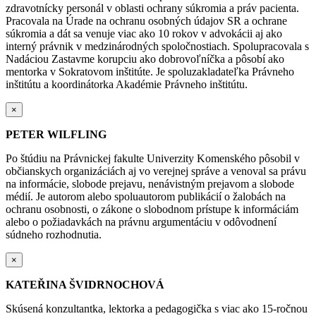
zdravotnícky personál v oblasti ochrany súkromia a práv pacienta.
Pracovala na Úrade na ochranu osobných údajov SR a ochrane
súkromia a dát sa venuje viac ako 10 rokov v advokácii aj ako
interný právnik v medzinárodných spoločnostiach. Spolupracovala s
Nadáciou Zastavme korupciu ako dobrovoľníčka a pôsobí ako
mentorka v Sokratovom inštitúte. Je spoluzakladateľka Právneho
inštitútu a koordinátorka Akadémie Právneho inštitútu.
×
PETER WILFLING
Po štúdiu na Právnickej fakulte Univerzity Komenského pôsobil v
občianskych organizáciách aj vo verejnej správe a venoval sa právu
na informácie, slobode prejavu, nenávistným prejavom a slobode
médií. Je autorom alebo spoluautorom publikácií o žalobách na
ochranu osobnosti, o zákone o slobodnom prístupe k informáciám
alebo o požiadavkách na právnu argumentáciu v odôvodnení
súdneho rozhodnutia.
×
KATEŘINA ŠVIDRNOCHOVÁ
Skúsená konzultantka, lektorka a pedagogička s viac ako 15-ročnou