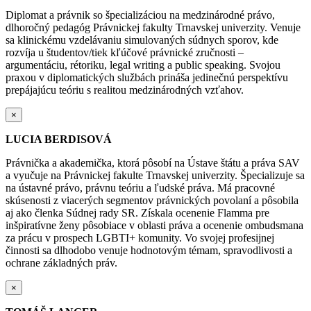
Diplomat a právnik so špecializáciou na medzinárodné právo,
dlhoročný pedagóg Právnickej fakulty Trnavskej univerzity. Venuje
sa klinickému vzdelávaniu simulovaných súdnych sporov, kde
rozvíja u študentov/tiek kľúčové právnické zručnosti –
argumentáciu, rétoriku, legal writing a public speaking. Svojou
praxou v diplomatických službách prináša jedinečnú perspektívu
prepájajúcu teóriu s realitou medzinárodných vzťahov.
×
LUCIA BERDISOVÁ
Právnička a akademička, ktorá pôsobí na Ústave štátu a práva SAV
a vyučuje na Právnickej fakulte Trnavskej univerzity. Špecializuje sa
na ústavné právo, právnu teóriu a ľudské práva. Má pracovné
skúsenosti z viacerých segmentov právnických povolaní a pôsobila
aj ako členka Súdnej rady SR. Získala ocenenie Flamma pre
inšpiratívne ženy pôsobiace v oblasti práva a ocenenie ombudsmana
za prácu v prospech LGBTI+ komunity. Vo svojej profesijnej
činnosti sa dlhodobo venuje hodnotovým témam, spravodlivosti a
ochrane základných práv.
×