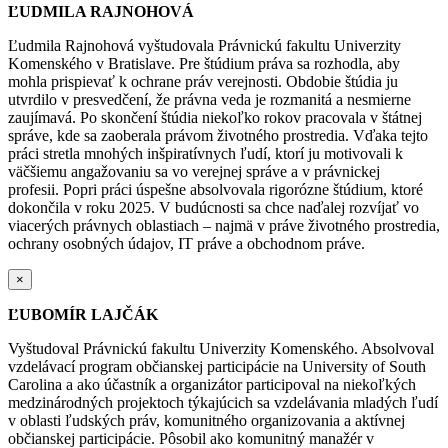
ĽUDMILA RAJNOHOVÁ
Ľudmila Rajnohová vyštudovala Právnickú fakultu Univerzity
Komenského v Bratislave. Pre štúdium práva sa rozhodla, aby
mohla prispievať k ochrane práv verejnosti. Obdobie štúdia ju
utvrdilo v presvedčení, že právna veda je rozmanitá a nesmierne
zaujímavá. P
o skončení štúdia niekoľko rokov pracovala v štátnej
správe, kde sa zaoberala právom životného prostredia. Vďaka tejto
práci stretla mnohých inšpiratívnych ľudí, ktorí ju motivovali k
väčšiemu angažovaniu sa vo verejnej správe a v právnickej
profesii.
Popri práci úspešne absolvovala rigorózne štúdium, ktoré
dokončila v roku 2025.
V budúcnosti sa chce naďalej rozvíjať vo
viacerých právnych oblastiach – najmä v práve životného prostredia,
ochrany osobných údajov, IT práve a obchodnom práve.
×
ĽUBOMÍR LAJČÁK
Vyštudoval Právnickú fakultu Univerzity Komenského. Absolvoval
vzdelávací program občianskej participácie na University of South
Carolina a ako účastník a organizátor participoval na niekoľkých
medzinárodných projektoch týkajúcich sa vzdelávania mladých ľudí
v oblasti ľudských práv, komunitného organizovania a aktívnej
občianskej participácie. Pôsobil ako komunitný manažér v