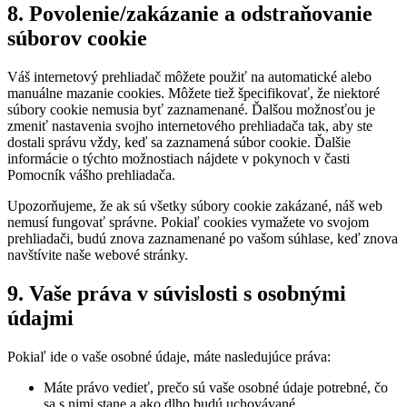
8. Povolenie/zakázanie a odstraňovanie
súborov cookie
Váš internetový prehliadač môžete použiť na automatické alebo
manuálne mazanie cookies. Môžete tiež špecifikovať, že niektoré
súbory cookie nemusia byť zaznamenané. Ďalšou možnosťou je
zmeniť nastavenia svojho internetového prehliadača tak, aby ste
dostali správu vždy, keď sa zaznamená súbor cookie. Ďalšie
informácie o týchto možnostiach nájdete v pokynoch v časti
Pomocník vášho prehliadača.
Upozorňujeme, že ak sú všetky súbory cookie zakázané, náš web
nemusí fungovať správne. Pokiaľ cookies vymažete vo svojom
prehliadači, budú znova zaznamenané po vašom súhlase, keď znova
navštívite naše webové stránky.
9. Vaše práva v súvislosti s osobnými
údajmi
Pokiaľ ide o vaše osobné údaje, máte nasledujúce práva:
Máte právo vedieť, prečo sú vaše osobné údaje potrebné, čo
sa s nimi stane a ako dlho budú uchovávané.