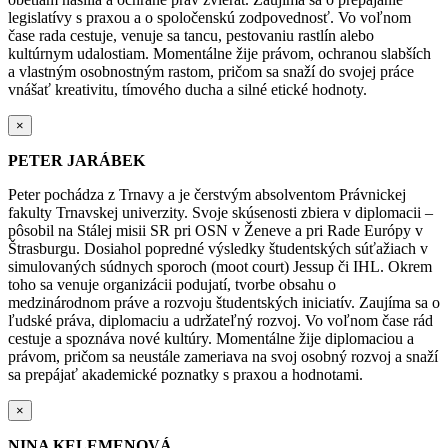
legislatívy s praxou a o spoločenskú zodpovednosť. Vo voľnom
čase rada cestuje, venuje sa tancu, pestovaniu rastlín alebo
kultúrnym udalostiam. Momentálne žije právom, ochranou slabších
a vlastným osobnostným rastom, pričom sa snaží do svojej práce
vnášať kreativitu, tímového ducha a silné etické hodnoty.
×
PETER JARÁBEK
Peter pochádza z Trnavy a je čerstvým absolventom Právnickej
fakulty Trnavskej univerzity. Svoje skúsenosti zbiera v diplomacii –
pôsobil na Stálej misii SR pri OSN v Ženeve a pri Rade Európy v
Štrasburgu. Dosiahol popredné výsledky
študentských súťažiach v
simulovaných súdnych sporoch (moot court) Jessup či IHL.
Okrem
toho sa venuje organizácii podujatí, tvorbe obsahu o
medzinárodnom práve a rozvoju študentských iniciatív. Zaujíma sa o
ľudské práva, diplomaciu a udržateľný rozvoj. Vo voľnom čase rád
cestuje a spoznáva nové kultúry.
Momentálne žije diplomaciou a
právom, pričom sa neustále zameriava na svoj osobný rozvoj a snaží
sa prepájať akademické poznatky s praxou a hodnotami.
×
NINA KELEMENOVÁ