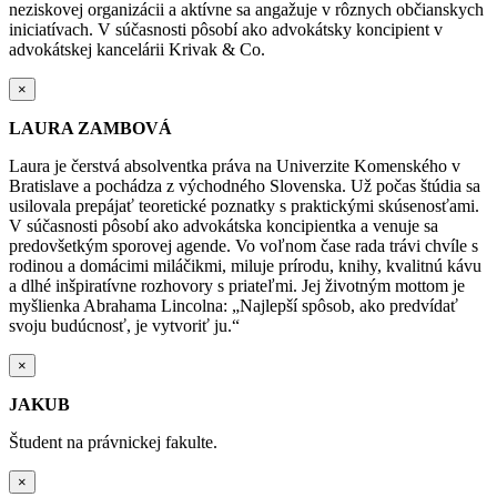
neziskovej organizácii a aktívne sa angažuje v rôznych občianskych
iniciatívach. V súčasnosti pôsobí ako advokátsky
koncipient
v
advokátskej kancelárii Krivak & Co.
×
LAURA ZAMBOVÁ
Laura je čerstvá absolventka práva na Univerzite Komenského v
Bratislave a pochádza z
východného Slovenska. Už počas štúdia sa
usilovala prepájať teoretické poznatky s praktickými skúsenosťami.
V súčasnosti pôsobí ako advokátska koncipientka a venuje sa
predovšetkým sporovej agende. Vo voľnom čase rada trávi chvíle s
rodinou a domácimi miláčikmi, miluje prírodu, knihy, kvalitnú kávu
a dlhé inšpiratívne rozhovory s priateľmi. Jej životným mottom je
myšlienka Abrahama Lincolna: „Najlepší spôsob, ako predvídať
svoju budúcnosť, je vytvoriť ju.“
×
JAKUB
Študent na právnickej fakulte.
×