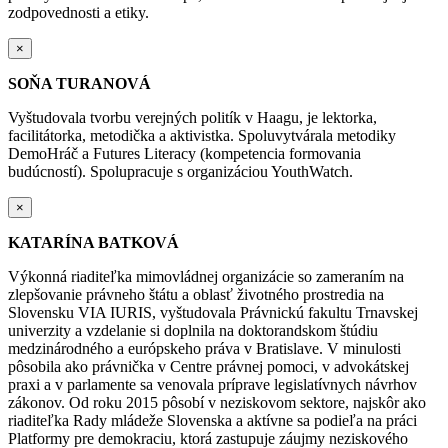
zodpovednosti a etiky.
×
SOŇA TURANOVÁ
Vyštudovala tvorbu verejných politík v Haagu, je lektorka,
facilitátorka, metodička a aktivistka. Spoluvytvárala metodiky
DemoHráč a Futures Literacy (kompetencia formovania
budúcností). Spolupracuje s organizáciou YouthWatch.
×
KATARÍNA BATKOVÁ
Výkonná riaditeľka mimovládnej organizácie so zameraním na
zlepšovanie právneho štátu a oblasť životného prostredia na
Slovensku VIA IURIS, vyštudovala Právnickú fakultu Trnavskej
univerzity a vzdelanie si doplnila na doktorandskom štúdiu
medzinárodného a európskeho práva v Bratislave. V minulosti
pôsobila ako právnička v Centre právnej pomoci, v advokátskej
praxi a v parlamente sa venovala príprave legislatívnych návrhov
zákonov. Od roku 2015 pôsobí v neziskovom sektore, najskôr ako
riaditeľka Rady mládeže Slovenska a aktívne sa podieľa na práci
Platformy pre demokraciu, ktorá zastupuje záujmy neziskového