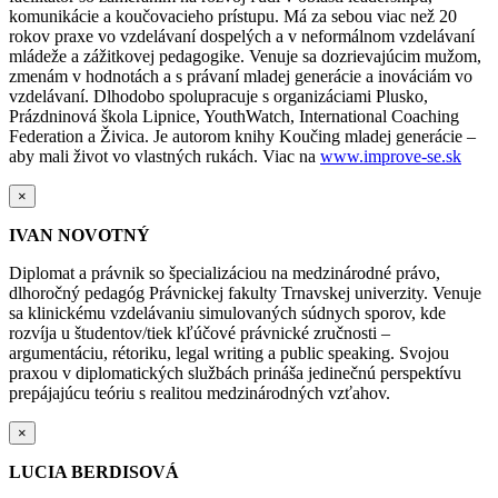
komunikácie a koučovacieho prístupu. Má za sebou viac než 20
rokov praxe vo vzdelávaní dospelých a v neformálnom vzdelávaní
mládeže a zážitkovej pedagogike. Venuje sa dozrievajúcim mužom,
zmenám v hodnotách a s právaní mladej generácie a inováciám vo
vzdelávaní. Dlhodobo spolupracuje s organizáciami Plusko,
Prázdninová škola Lipnice, YouthWatch, International Coaching
Federation a Živica. Je autorom knihy Koučing mladej generácie –
aby mali život vo vlastných rukách. Viac na
www.improve-se.sk
×
IVAN NOVOTNÝ
Diplomat a právnik so špecializáciou na medzinárodné právo,
dlhoročný pedagóg Právnickej fakulty Trnavskej univerzity. Venuje
sa klinickému vzdelávaniu simulovaných súdnych sporov, kde
rozvíja u študentov/tiek kľúčové právnické zručnosti –
argumentáciu, rétoriku, legal writing a public speaking. Svojou
praxou v diplomatických službách prináša jedinečnú perspektívu
prepájajúcu teóriu s realitou medzinárodných vzťahov.
×
LUCIA BERDISOVÁ