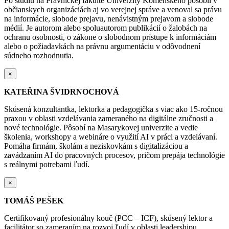
Po štúdiu na Právnickej fakulte Univerzity Komenského pôsobil v
občianskych organizáciách aj vo verejnej správe a venoval sa právu
na informácie, slobode prejavu, nenávistným prejavom a slobode
médií. Je autorom alebo spoluautorom publikácií o žalobách na
ochranu osobnosti, o zákone o slobodnom prístupe k informáciám
alebo o požiadavkách na právnu argumentáciu v odôvodnení
súdneho rozhodnutia.
×
KATEŘINA ŠVIDRNOCHOVÁ
Skúsená konzultantka, lektorka a pedagogička s viac ako 15-ročnou
praxou v oblasti vzdelávania zameraného na digitálne zručnosti a
nové technológie. Pôsobí na Masarykovej univerzite a vedie
školenia, workshopy a webináre o využití AI v práci a vzdelávaní.
Pomáha firmám, školám a neziskovkám s digitalizáciou a
zavádzaním AI do pracovných procesov, pričom prepája technológie
s reálnymi potrebami ľudí.
×
TOMÁŠ PEŠEK
Certifikovaný profesionálny kouč (PCC – ICF), skúsený lektor a
facilitátor so zameraním na rozvoj ľudí v oblasti leadershipu,