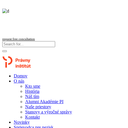
Follow us
request free concultation
Domov
O nás
Kto sme
História
Náš tím
Alumni Akadémie PI
Naše priestory
Stanovy a výročné správy
Kontakt
Novinky
Sprievodca pre nezisk