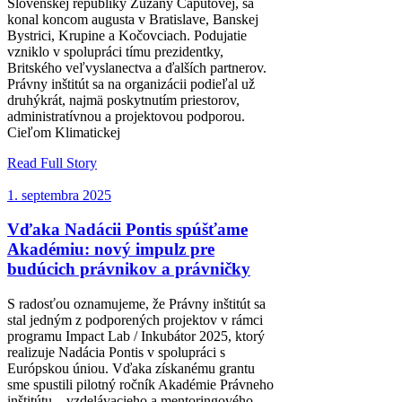
Slovenskej republiky Zuzany Čaputovej, sa
konal koncom augusta v Bratislave, Banskej
Bystrici, Krupine a Kočovciach. Podujatie
vzniklo v spolupráci tímu prezidentky,
Britského veľvyslanectva a ďalších partnerov.
Právny inštitút sa na organizácii podieľal už
druhýkrát, najmä poskytnutím priestorov,
administratívnou a projektovou podporou.
Cieľom Klimatickej
Read Full Story
1. septembra 2025
Vďaka Nadácii Pontis spúšťame
Akadémiu: nový impulz pre
budúcich právnikov a právničky
S radosťou oznamujeme, že Právny inštitút sa
stal jedným z podporených projektov v rámci
programu Impact Lab / Inkubátor 2025, ktorý
realizuje Nadácia Pontis v spolupráci s
Európskou úniou. Vďaka získanému grantu
sme spustili pilotný ročník Akadémie Právneho
inštitútu – vzdelávacieho a mentoringového