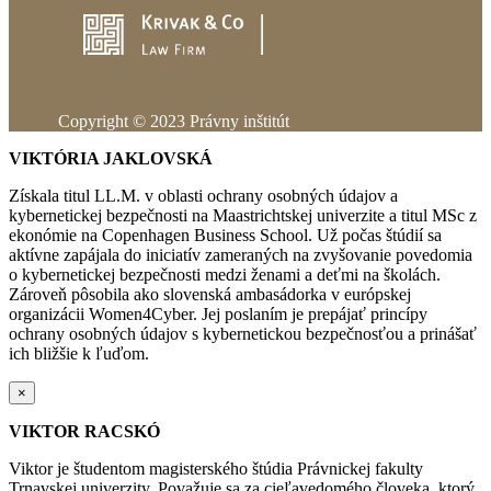
Copyright © 2023 Právny inštitút
VIKTÓRIA JAKLOVSKÁ
Získala titul LL.M. v oblasti ochrany osobných údajov a
kybernetickej bezpečnosti na Maastrichtskej univerzite a titul MSc z
ekonómie na Copenhagen Business School.
Už počas štúdií sa
aktívne zapájala do iniciatív zameraných na zvyšovanie povedomia
o kybernetickej bezpečnosti medzi ženami a deťmi na školách.
Zároveň pôsobila ako slovenská ambasádorka v európskej
organizácii Women4Cyber. Jej poslaním je prepájať princípy
ochrany osobných údajov s kybernetickou bezpečnosťou a prinášať
ich bližšie k ľuďom.
×
VIKTOR RACSKÓ
Viktor je študentom magisterského štúdia Právnickej fakulty
Trnavskej univerzity. Považuje sa za cieľavedomého človeka, ktorý