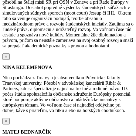
pôsobil na Stálej misii SR pri OSN v Ženeve a pri Rade Európy v
Štrasburgu. Dosiahol popredné výsledky
študentských súťažiach v
simulovaných súdnych sporoch (moot court) Jessup či IHL.
Okrem
toho sa venuje organizácii podujatí, tvorbe obsahu o
medzinárodnom práve a rozvoju študentských iniciatív. Zaujíma sa o
ľudské práva, diplomaciu a udržateľný rozvoj. Vo voľnom čase rád
cestuje a spoznáva nové kultúry.
Momentálne žije diplomaciou a
právom, pričom sa neustále zameriava na svoj osobný rozvoj a snaží
sa prepájať akademické poznatky s praxou a hodnotami.
×
NINA KELEMENOVÁ
Nina pochádza z Trnavy a je absolventkou Právnickej fakulty
Trnavskej univerzity. Pôsobí v advokátskej kancelárii Ribár &
Partners, kde sa špecializuje najmä na trestné a rodinné právo. Už
počas štúdia spoluzaložila občianske združenie Európsky potenciál,
ktoré podporuje aktívne občianstvo a mládežnícke iniciatívy k
európskym témam. Vo voľnom čase si najradšej oddýchne pri
dobrej káve s priateľmi, vo fitku alebo na horských chodníkoch.
×
MATEJ BEDNARČÍK