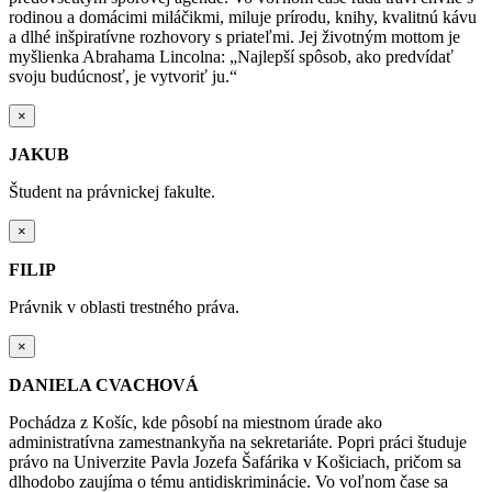
rodinou a domácimi miláčikmi, miluje prírodu, knihy, kvalitnú kávu
a dlhé inšpiratívne rozhovory s priateľmi. Jej životným mottom je
myšlienka Abrahama Lincolna: „Najlepší spôsob, ako predvídať
svoju budúcnosť, je vytvoriť ju.“
×
JAKUB
Študent na právnickej fakulte.
×
FILIP
Právnik v oblasti trestného práva.
×
DANIELA CVACHOVÁ
Pochádza z Košíc, kde pôsobí na miestnom úrade ako
administratívna
zamestnankyňa na sekretariáte. Popri práci študuje
právo na Univerzite Pavla Jozefa Šafárika v
Košiciach, pričom sa
dlhodobo zaujíma o tému antidiskriminácie. Vo voľnom čase sa