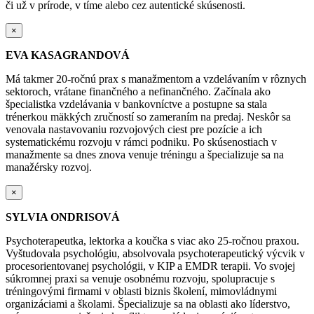
či už v prírode, v tíme alebo cez autentické skúsenosti.
×
EVA KASAGRANDOVÁ
Má takmer 20-ročnú prax s manažmentom a vzdelávaním v rôznych
sektoroch, vrátane finančného a nefinančného. Začínala ako
špecialistka vzdelávania v bankovníctve a postupne sa stala
trénerkou mäkkých zručností so zameraním na predaj. Neskôr sa
venovala nastavovaniu rozvojových ciest pre pozície a ich
systematickému rozvoju v rámci podniku. Po skúsenostiach v
manažmente sa dnes znova venuje tréningu a špecializuje sa na
manažérsky rozvoj.
×
SYLVIA ONDRISOVÁ
Psychoterapeutka, lektorka a koučka s viac ako 25-ročnou praxou.
Vyštudovala psychológiu, absolvovala psychoterapeutický výcvik v
procesorientovanej psychológii, v KIP a EMDR terapii. Vo svojej
súkromnej praxi sa venuje osobnému rozvoju, spolupracuje s
tréningovými firmami v oblasti biznis školení, mimovládnymi
organizáciami a školami. Špecializuje sa na oblasti ako líderstvo,