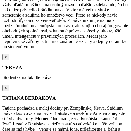
vždy hľadá príležitosti na osobný rozvoj a ďalšie vzdelávanie, čo ho
nakoniec priviedlo k štúdiu práva. Viktor má veľmi široké
zameranie a zaujíma ho množstvo vecí. Preto sa niekedy nevie
rozhodnúť, čomu sa venovať skôr. Z práva inklinuje najmä k
medzinárodnému a európskemu právu, ale zaujíma ho aj fungovanie
obchodných spoločností, zdravotné právo a spôsoby, ako využiť
umelú inteligenciu v právnických profesiách. Medzi jeho
neprávnické záľuby patria medzinárodné vzťahy a dejiny od antiky
po studenú vojnu.
×
TEREZA
Študentka na fakulte práva.
×
TATIANA BERDÁKOVÁ
Tatiana pochádza z malej dediny pri Zemplínskej šírave. Štúdium
práva absolvovala najprv v Bratislave a neskôr v Amsterdame, kde
strávila dva roky. Momentálne pracuje v advokátskej kancelárii
PwC Legal v Bratislave s cieľom stať sa
advokátkou
. Vo voľnom
čase sa rada hýbe – venuje sa najmä joge, príležitostne aj behu a