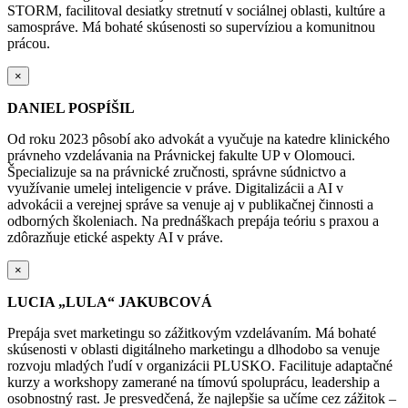
STORM, facilitoval desiatky stretnutí v sociálnej oblasti, kultúre a
samospráve. Má bohaté skúsenosti so supervíziou a komunitnou
prácou.
×
DANIEL POSPÍŠIL
Od roku 2023 pôsobí ako advokát a vyučuje na katedre klinického
právneho vzdelávania na Právnickej fakulte UP v Olomouci.
Špecializuje sa na právnické zručnosti, správne súdnictvo a
využívanie umelej inteligencie v práve. Digitalizácii a AI v
advokácii a verejnej správe sa venuje aj v publikačnej činnosti a
odborných školeniach. Na prednáškach prepája teóriu s praxou a
zdôrazňuje etické aspekty AI v práve.
×
LUCIA „LULA“ JAKUBCOVÁ
Prepája svet marketingu so zážitkovým vzdelávaním. Má bohaté
skúsenosti v oblasti digitálneho marketingu a dlhodobo sa venuje
rozvoju mladých ľudí v organizácii PLUSKO. Facilituje adaptačné
kurzy a workshopy zamerané na tímovú spoluprácu, leadership a
osobnostný rast. Je presvedčená, že najlepšie sa učíme cez zážitok –