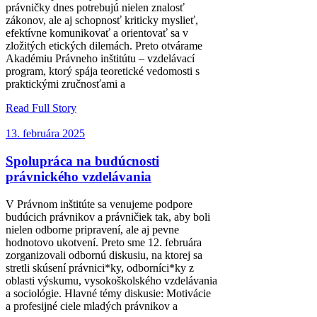
právničky dnes potrebujú nielen znalosť
zákonov, ale aj schopnosť kriticky myslieť,
efektívne komunikovať a orientovať sa v
zložitých etických dilemách. Preto otvárame
Akadémiu Právneho inštitútu – vzdelávací
program, ktorý spája teoretické vedomosti s
praktickými zručnosťami a
Read Full Story
13. februára 2025
Spolupráca na budúcnosti
právnického vzdelávania
V Právnom inštitúte sa venujeme podpore
budúcich právnikov a právničiek tak, aby boli
nielen odborne pripravení, ale aj pevne
hodnotovo ukotvení. Preto sme 12. februára
zorganizovali odbornú diskusiu, na ktorej sa
stretli skúsení právnici*ky, odborníci*ky z
oblasti výskumu, vysokoškolského vzdelávania
a sociológie. Hlavné témy diskusie: Motivácie
a profesijné ciele mladých právnikov a