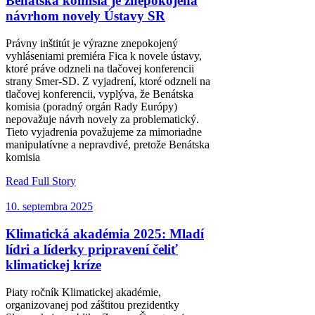
Benátska komisia je znepokojená
návrhom novely Ústavy SR
Právny inštitút je výrazne znepokojený
vyhláseniami premiéra Fica k novele ústavy,
ktoré práve odzneli na tlačovej konferencii
strany Smer-SD. Z vyjadrení, ktoré odzneli na
tlačovej konferencii, vyplýva, že Benátska
komisia (poradný orgán Rady Európy)
nepovažuje návrh novely za problematický.
Tieto vyjadrenia považujeme za mimoriadne
manipulatívne a nepravdivé, pretože Benátska
komisia
Read Full Story
10. septembra 2025
Klimatická akadémia 2025: Mladí
lídri a líderky pripravení čeliť
klimatickej kríze
Piaty ročník Klimatickej akadémie,
organizovanej pod záštitou prezidentky