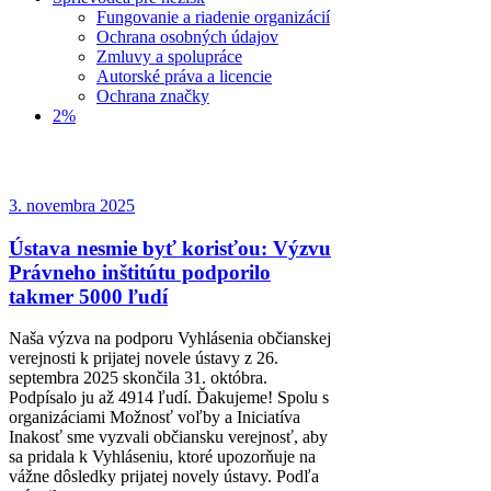
Fungovanie a riadenie organizácií
Ochrana osobných údajov
Zmluvy a spolupráce
Autorské práva a licencie
Ochrana značky
2%
3. novembra 2025
Ústava nesmie byť korisťou: Výzvu
Právneho inštitútu podporilo
takmer 5000 ľudí
Naša výzva na podporu Vyhlásenia občianskej
verejnosti k prijatej novele ústavy z 26.
septembra 2025 skončila 31. októbra.
Podpísalo ju až 4914 ľudí. Ďakujeme! Spolu s
organizáciami Možnosť voľby a Iniciatíva
Inakosť sme vyzvali občiansku verejnosť, aby
sa pridala k Vyhláseniu, ktoré upozorňuje na
vážne dôsledky prijatej novely ústavy. Podľa