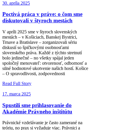
30. apríla 2025
Poctivá práca v práve: o čom sme
diskutovali v štyroch mestách
V apríli 2025 sme v štyroch slovenských
mestách – v Košiciach, Banskej Bystrici,
Trnave a Bratislave – zorganizovali sériu
diskusií so špičkovými osobnosťami
slovenského práva. Každé z týchto stretnutí
bolo jedinečné – no všetky spájal jeden
spoločný menovateľ: otvorenosť, odbornosť a
silné hodnotové ukotvenie našich hostí. Košice
– O spravodlivosti, zodpovednosti
Read Full Story
17. marca 2025
Spustili sme prihlasovanie do
Akadémie Právneho inštitútu
Právnické vzdelávanie je často zamerané na
teóriu, no prax si vyžaduje viac. Právnici a