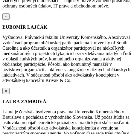
viacerých právnych oblastiach – najmä v práve životného prostredia,
ochrany osobných údajov, IT práve a obchodnom práve.
×
ĽUBOMÍR LAJČÁK
Vyštudoval Právnickú fakultu Univerzity Komenského. Absolvoval
vzdelávací program občianskej participácie na University of South
Carolina a ako účastník a organizátor participoval na niekoľkých
medzinárodných projektoch týkajúcich sa vzdelávania mladých ľudí
v oblasti ľudských práv, komunitného organizovania a aktívnej
občianskej participácie. Pôsobil ako komunitný manažér v
neziskovej organizácii a aktívne sa angažuje v rôznych občianskych
iniciatívach. V súčasnosti pôsobí ako advokátsky
koncipient
v
advokátskej kancelárii Krivak & Co.
×
LAURA ZAMBOVÁ
Laura je čerstvá absolventka práva na Univerzite Komenského v
Bratislave a pochádza z
východného Slovenska. Už počas štúdia sa
usilovala prepájať teoretické poznatky s praktickými skúsenosťami.
V súčasnosti pôsobí ako advokátska koncipientka a venuje sa
predovšetkým sporovej agende. Vo voľnom čase rada trávi chvíle s