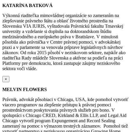
KATARÍNA BATKOVÁ
Výkonná riaditeľka mimovládnej organizácie so zameraním na
zlepšovanie právneho štátu a oblasť životného prostredia na
Slovensku VIA IURIS, vyštudovala Právnickú fakultu Trnavskej
univerzity a vzdelanie si doplnila na doktorandskom štúdiu
medzinárodného a európskeho práva v Bratislave. V minulosti
pôsobila ako právnička v Centre právnej pomoci, v advokátskej
praxi a v parlamente sa venovala príprave legislatívnych návrhov
zákonov. Od roku 2015 pôsobí v neziskovom sektore, najskôr ako
riaditeľka Rady mládeže Slovenska a aktívne sa podieľa na práci
Platformy pre demokraciu, ktorá zastupuje záujmy neziskového
sektora voči vláde.
×
MELVIN FLOWERS
Právnik, advokát pôsobiaci v Chicagu, USA, kde pomohol vytvoriť
viacero programov na zlepšenie prístupu k právnej pomoci
prostredníctvom poskytovania právnych služieb pro bono. V
spolupráci s Chicago CRED, Kirkland & Ellis LLP, and Legal Aid
Chicago vytvoril program Expungement and Record Sealing
zameraný na pomoc s výmazom trestných záznamov. Pomohol tiež
vytvoriť partnerstvo s neziskovou organizáciou Growing Home,