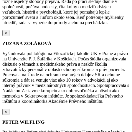
rôzne aspekty slobody prejavu. Rada po práci sleduje dianie v
spoločnosti, počúva podcasty, číta knihy o medziľudských
vzťahoch, histórii a psychológii, ktoré jej pomáhajú lepšie
porozumieť svetu a ľuďom okolo seba. Keď potrebuje myšlienky
utriediť, rada sa vyberie do prírody alebo na prechádzku.
×
ZUZANA ZOLÁKOVÁ
Vyštudovala politológiu na Filozofickej fakulte UK v Prahe a právo
na Univerzite P. J. Šafárika v Košiciach. Počas štúdia organizovala
diskusie o témach z medicínskeho práva a neskôr školila
zdravotnícky personál v oblasti ochrany súkromia a práv pacienta.
Pracovala na Úrade na ochranu osobných údajov SR a ochrane
súkromia a dát sa venuje viac ako 10 rokov v advokácii aj ako
interný právnik v medzinárodných spoločnostiach. Spolupracovala s
Nadáciou Zastavme korupciu ako dobrovoľníčka a pôsobí ako
mentorka v Sokratovom inštitúte. Je spoluzakladateľka Právneho
inštitútu a koordinátorka Akadémie Právneho inštitútu.
×
PETER WILFLING