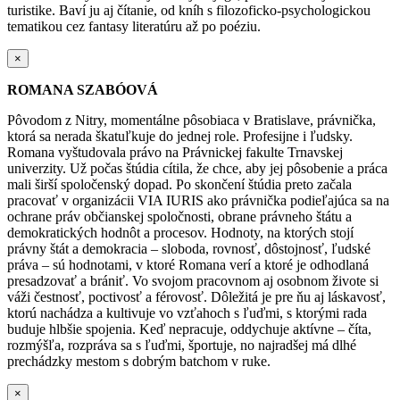
turistike. Baví ju aj čítanie, od kníh s filozoficko-psychologickou
tematikou cez fantasy literatúru až po poéziu.
×
ROMANA SZABÓOVÁ
Pôvodom z Nitry, momentálne pôsobiaca v Bratislave, právnička,
ktorá sa nerada škatuľkuje do jednej role. Profesijne i ľudsky.
Romana vyštudovala právo na Právnickej fakulte Trnavskej
univerzity. Už počas štúdia cítila, že chce, aby jej pôsobenie a práca
mali širší spoločenský dopad. Po skončení štúdia preto začala
pracovať v organizácii VIA IURIS ako právnička podieľajúca sa na
ochrane práv občianskej spoločnosti, obrane právneho štátu a
demokratických hodnôt a procesov. Hodnoty, na ktorých stojí
právny štát a demokracia – sloboda, rovnosť, dôstojnosť, ľudské
práva – sú hodnotami, v ktoré Romana verí a ktoré je odhodlaná
presadzovať a brániť.
Vo svojom pracovnom aj osobnom živote si
váži čestnosť, poctivosť a férovosť. Dôležitá je pre ňu aj láskavosť,
ktorú nachádza a kultivuje vo vzťahoch s ľuďmi, s ktorými rada
buduje hlbšie spojenia.
Keď nepracuje, oddychuje aktívne – číta,
rozmýšľa, rozpráva sa s ľuďmi, športuje, no najradšej má dlhé
prechádzky mestom s dobrým batchom v ruke.
×