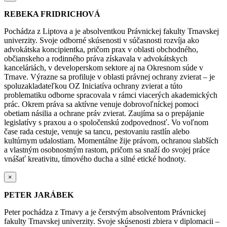
REBEKA FRIDRICHOVÁ
Pochádza z Liptova a je absolventkou Právnickej fakulty Trnavskej
univerzity. Svoje odborné skúsenosti v súčasnosti rozvíja ako
advokátska koncipientka, pričom prax v oblasti obchodného,
občianskeho a rodinného práva získavala v advokátskych
kanceláriách, v developerskom sektore aj na Okresnom súde v
Trnave. Výrazne sa profiluje v oblasti právnej ochrany zvierat – je
spoluzakladateľkou OZ Iniciatíva ochrany zvierat a túto
problematiku odborne spracovala v rámci viacerých akademických
prác. Okrem práva sa aktívne venuje dobrovoľníckej pomoci
obetiam násilia a ochrane práv zvierat. Zaujíma sa o prepájanie
legislatívy s praxou a o spoločenskú zodpovednosť. Vo voľnom
čase rada cestuje, venuje sa tancu, pestovaniu rastlín alebo
kultúrnym udalostiam. Momentálne žije právom, ochranou slabších
a vlastným osobnostným rastom, pričom sa snaží do svojej práce
vnášať kreativitu, tímového ducha a silné etické hodnoty.
×
PETER JARÁBEK
Peter pochádza z Trnavy a je čerstvým absolventom Právnickej
fakulty Trnavskej univerzity. Svoje skúsenosti zbiera v diplomacii –