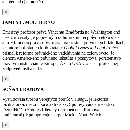
a autentickej atmosfére.
×
JAMES L. MOLITERNO
Emeritný profesor práva Vincenta Bradforda na Washington and
Lee University, je popredným odborníkom na právnu etiku s viac
ako 30-ročnou praxou. Vyučoval na šiestich právnických fakultách,
je autorom desiatich kníh vrátane
Global Issues in Legal Ethics
a
prispel k reforme právnického vzdelávania na celom svete. Je
členom Amerického právneho inštitútu a poskytoval poradenstvo
právnym inštitúciám v Európe, Ázii a USA v oblasti profesijnej
zodpovednosti a etiky.
×
SOŇA TURANOVÁ
Vyštudovala tvorbu verejných politík v Haagu, je lektorka,
facilitátorka, metodička a aktivistka. Spoluvytvárala metodiky
DemoHráč a Futures Literacy (kompetencia formovania
budúcností). Spolupracuje s organizáciou YouthWatch.
×