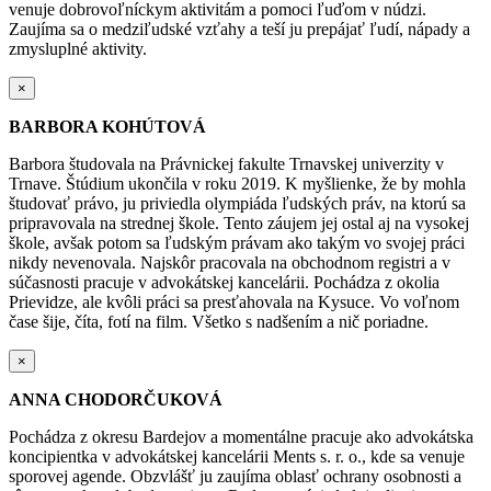
venuje
dobrovoľníckym aktivitám a pomoci ľuďom v núdzi.
Zaujíma sa o medziľudské vzťahy a teší ju
prepájať ľudí, nápady a
zmysluplné aktivity.
×
BARBORA KOHÚTOVÁ
Barbora študovala na Právnickej fakulte Trnavskej univerzity v
Trnave. Štúdium ukončila v roku 2019.
K myšlienke, že by mohla
študovať právo, ju priviedla olympiáda ľudských práv, na ktorú sa
pripravovala na strednej škole. Tento záujem jej ostal aj na vysokej
škole, avšak potom sa ľudským
právam ako takým vo svojej práci
nikdy nevenovala. Najskôr pracovala na obchodnom registri
a v
súčasnosti pracuje v advokátskej kancelárii.
Pochádza z okolia
Prievidze, ale kvôli práci sa presťahovala na Kysuce.
Vo voľnom
čase šije, číta, fotí na film. Všetko s nadšením a nič poriadne.
×
ANNA CHODORČUKOVÁ
Pochádza z okresu Bardejov a momentálne pracuje ako advokátska
koncipientka v advokátskej kancelárii Ments s. r. o., kde sa venuje
sporovej agende. Obzvlášť ju zaujíma oblasť ochrany osobnosti a