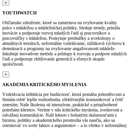
×
YOUTHWATCH
Občianske združenie, ktoré sa zameriava na zvyšovanie kvality
práce s mládežou a mládežníckej politiky. Sleduje trendy, prináša
inovácie a podporuje rozvoj mladých ľudí aj pracovníkov a
pracovníčky s mládežou. Poskytuje prednášky a workshopy o
aktuálnych trendoch, neformálne vzdelávanie, zážitkovú výchovu k
demokracii a programy na zvyšovanie angažovanosti mládeže.
Inkubuje inovatívne metódy a prístupy k rozvoju a podpore mladých
ľudí a podporuje zbližovanie generácií a rôznych skupín
spoločnosti.
×
AKADÉMIA KRITICKÉHO MYSLENIA
Vzdelávacia inštitúcia pre budúcnosť, ktorá pomáha jednotlivcom a
firmám robiť lepšie rozhodnutia, efektívnejšie komunikovať a čeliť
zmenám. Naše školenia sú intenzívne, praktické a prispôsobené
potrebám klientov. Veríme v silu kritického myslenia, zvedavosti a
odvážnej komunikácie. Naši lektori s bohatými skúsenosťami z
biznisu, politiky a akademického prostredia vás naučia, ako sa
orientovať vo svete faktov a argumentov – a to všetko v neformálnej