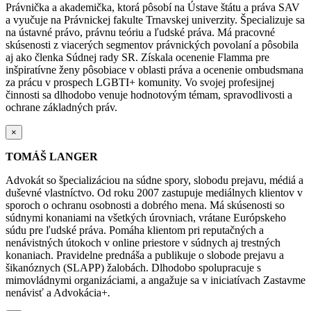
Právnička a akademička, ktorá pôsobí na Ústave štátu a práva SAV
a vyučuje na Právnickej fakulte Trnavskej univerzity. Špecializuje sa
na ústavné právo, právnu teóriu a ľudské práva. Má pracovné
skúsenosti z viacerých segmentov právnických povolaní a pôsobila
aj ako členka Súdnej rady SR. Získala ocenenie Flamma pre
inšpiratívne ženy pôsobiace v oblasti práva a ocenenie ombudsmana
za prácu v prospech LGBTI+ komunity. Vo svojej profesijnej
činnosti sa dlhodobo venuje hodnotovým témam, spravodlivosti a
ochrane základných práv.
×
TOMÁŠ LANGER
Advokát so špecializáciou na súdne spory, slobodu prejavu, médiá a
duševné vlastníctvo. Od roku 2007 zastupuje mediálnych klientov v
sporoch o ochranu osobnosti a dobrého mena. Má skúsenosti so
súdnymi konaniami na všetkých úrovniach, vrátane Európskeho
súdu pre ľudské práva. Pomáha klientom pri reputačných a
nenávistných útokoch v online priestore v súdnych aj trestných
konaniach. Pravidelne prednáša a publikuje o slobode prejavu a
šikanóznych (SLAPP) žalobách. Dlhodobo spolupracuje s
mimovládnymi organizáciami, a angažuje sa v iniciatívach Zastavme
nenávisť a Advokácia+
.