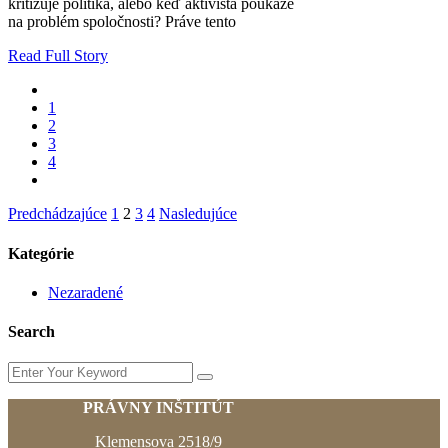
kritizuje politika, alebo keď aktivista poukáže
na problém spoločnosti? Práve tento
Read Full Story
1
2
3
4
Stránkovanie
Predchádzajúce
1
2
3
4
Nasledujúce
príspevkov
Kategórie
Nezaradené
Search
Enter
Your
Keyword
PRÁVNY INŠTITÚT
Klemensova 2518/9