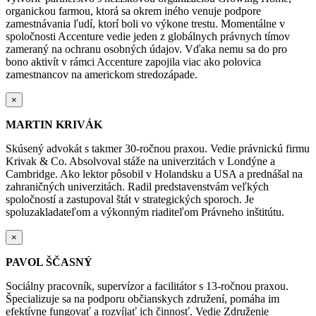
organickou farmou, ktorá sa okrem iného venuje podpore
zamestnávania ľudí, ktorí boli vo výkone trestu. Momentálne v
spoločnosti Accenture vedie jeden z globálnych právnych tímov
zameraný na ochranu osobných údajov. Vďaka nemu sa do pro
bono aktivít v rámci Accenture zapojila viac ako polovica
zamestnancov na americkom stredozápade.
×
MARTIN KRIVÁK
Skúsený advokát s takmer 30-ročnou praxou. Vedie právnickú firmu
Krivak & Co. Absolvoval stáže na univerzitách v Londýne a
Cambridge. Ako lektor pôsobil v Holandsku a USA a prednášal na
zahraničných univerzitách. Radil predstavenstvám veľkých
spoločností a zastupoval štát v strategických sporoch. Je
spoluzakladateľom a výkonným riaditeľom Právneho inštitútu.
×
PAVOL ŠČASNÝ
Sociálny pracovník, supervízor a facilitátor s 13-ročnou praxou.
Špecializuje sa na podporu občianskych združení, pomáha im
efektívne fungovať a rozvíjať ich činnosť. Vedie Združenie