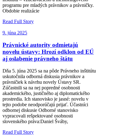
programu pre mladých právnikov a právničky.
Obdobie realizácie
Read Full Story
9. júna 2025
Právnické autority odmietajú
novelu ústavy: Hrozí odklon od EÚ
aj oslabenie právneho štátu
Dňa 5. júna 2025 sa na pôde Právneho inštitútu
uskutočnila odborná diskusia právnikov a
právničiek k návrhu novely Ústavy SR.
Zúčastnili sa na nej popredné osobnosti
akademického, justičného aj diplomatického
prostredia. Ich stanovisko je jasné: novelu v
tejto podobe neodporúčajú prijať. Účastníci
odbornej diskusie Odborné stanovisko
vypracovali rešpektované osobnosti
slovenského práva:Daniel Šváby,
Read Full Story