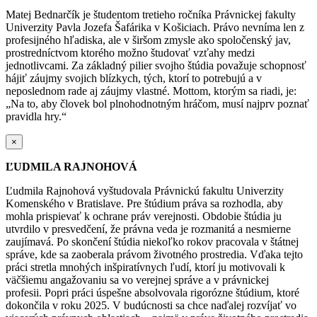
Matej Bednarčík je študentom tretieho ročníka Právnickej fakulty
Univerzity Pavla Jozefa Šafárika v Košiciach. Právo nevníma len z
profesijného hľadiska, ale v širšom zmysle ako spoločenský jav,
prostredníctvom ktorého možno študovať vzťahy medzi
jednotlivcami. Za základný pilier svojho štúdia považuje schopnosť
hájiť záujmy svojich blízkych, tých, ktorí to potrebujú a v
neposlednom rade aj záujmy vlastné. Mottom, ktorým sa riadi, je:
„Na to, aby človek bol plnohodnotným hráčom, musí najprv poznať
pravidla hry.“
×
ĽUDMILA RAJNOHOVÁ
Ľudmila Rajnohová vyštudovala Právnickú fakultu Univerzity
Komenského v Bratislave. Pre štúdium práva sa rozhodla, aby
mohla prispievať k ochrane práv verejnosti. Obdobie štúdia ju
utvrdilo v presvedčení, že právna veda je rozmanitá a nesmierne
zaujímavá. P
o skončení štúdia niekoľko rokov pracovala v štátnej
správe, kde sa zaoberala právom životného prostredia. Vďaka tejto
práci stretla mnohých inšpiratívnych ľudí, ktorí ju motivovali k
väčšiemu angažovaniu sa vo verejnej správe a v právnickej
profesii.
Popri práci úspešne absolvovala rigorózne štúdium, ktoré
dokončila v roku 2025.
V budúcnosti sa chce naďalej rozvíjať vo